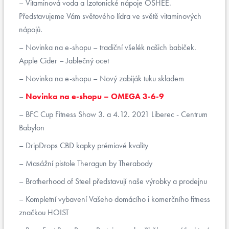
Vitaminová voda a Izotonické nápoje OSHEE.
Představujeme Vám světového lídra ve světě vitaminových
nápojů.
Novinka na e-shopu – tradiční všelék našich babiček.
Apple Cider – Jablečný ocet
Novinka na e-shopu – Nový zabiják tuku skladem
Novinka na e-shopu – OMEGA 3-6-9
BFC Cup Fitness Show 3. a 4.12. 2021 Liberec - Centrum
Babylon
DripDrops CBD kapky prémiové kvality
Masážní pistole Theragun by Therabody
Brotherhood of Steel představují naše výrobky a prodejnu
Kompletní vybavení Vašeho domácího i komerčního fitness
značkou HOIST