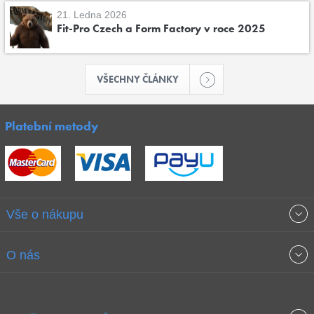
21. Ledna 2026
Fit-Pro Czech a Form Factory v roce 2025
VŠECHNY ČLÁNKY
Platební metody
Vše o nákupu
Obchodní podmínky
O nás
Garance nejnižších cen
O společnosti