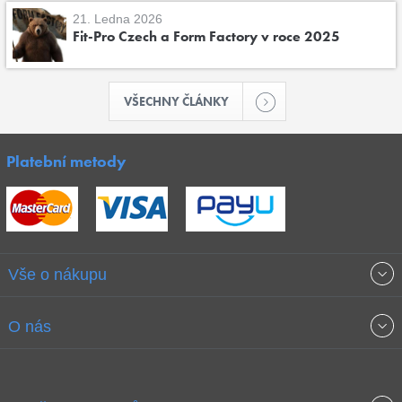
21. Ledna 2026
Fit-Pro Czech a Form Factory v roce 2025
VŠECHNY ČLÁNKY
Platební metody
Vše o nákupu
Obchodní podmínky
O nás
Garance nejnižších cen
O společnosti