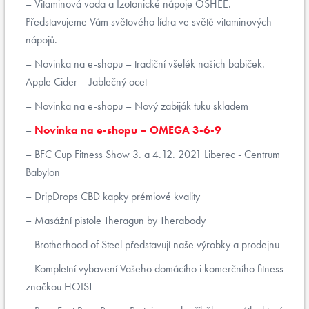
Vitaminová voda a Izotonické nápoje OSHEE.
Představujeme Vám světového lídra ve světě vitaminových
nápojů.
Novinka na e-shopu – tradiční všelék našich babiček.
Apple Cider – Jablečný ocet
Novinka na e-shopu – Nový zabiják tuku skladem
Novinka na e-shopu – OMEGA 3-6-9
BFC Cup Fitness Show 3. a 4.12. 2021 Liberec - Centrum
Babylon
DripDrops CBD kapky prémiové kvality
Masážní pistole Theragun by Therabody
Brotherhood of Steel představují naše výrobky a prodejnu
Kompletní vybavení Vašeho domácího i komerčního fitness
značkou HOIST