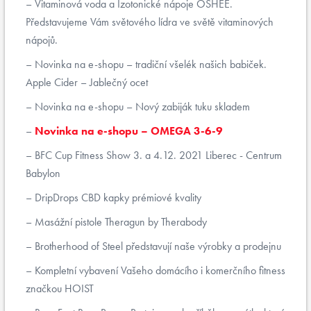
Vitaminová voda a Izotonické nápoje OSHEE.
Představujeme Vám světového lídra ve světě vitaminových
nápojů.
Novinka na e-shopu – tradiční všelék našich babiček.
Apple Cider – Jablečný ocet
Novinka na e-shopu – Nový zabiják tuku skladem
Novinka na e-shopu – OMEGA 3-6-9
BFC Cup Fitness Show 3. a 4.12. 2021 Liberec - Centrum
Babylon
DripDrops CBD kapky prémiové kvality
Masážní pistole Theragun by Therabody
Brotherhood of Steel představují naše výrobky a prodejnu
Kompletní vybavení Vašeho domácího i komerčního fitness
značkou HOIST