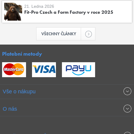
21. Ledna 2026
Fit-Pro Czech a Form Factory v roce 2025
VŠECHNY ČLÁNKY
Platební metody
Vše o nákupu
Obchodní podmínky
O nás
Garance nejnižších cen
O společnosti