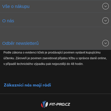
Vše o nákupu
Obchodní podmínky
O nás
Garance nejnižších cen
O společnosti
Odběr newsletterů
Doprava a platba
Jak stavíme fitcentra
Podle zákona o evidenci tržeb je prodávající povinen vystavit kupujícímu
Získejte přehled o novinkách, slevách, akčním zboží a upozornění
účtenku. Zároveň je povinen zaevidovat přijatou tržbu u správce daně online,
Reklamační řád
Koho podporujeme
na nové články v magazínu!
v případě technického výpadku pak nejpozději do 48 hodin.
Vrácení do 30 dnů
Naši partneři
Zákazníci nás mají rádi
Kontakty
Kariéra