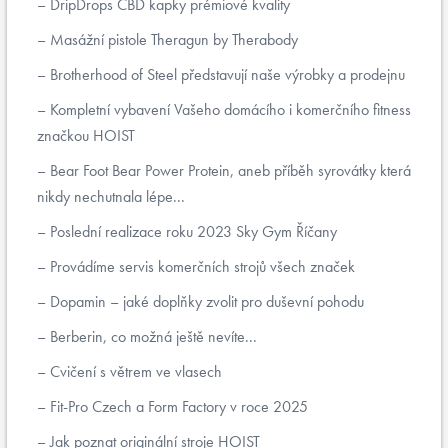
DripDrops CBD kapky prémiové kvality
Masážní pistole Theragun by Therabody
Brotherhood of Steel představují naše výrobky a prodejnu
Kompletní vybavení Vašeho domácího i komerčního fitness
značkou HOIST
Bear Foot Bear Power Protein, aneb příběh syrovátky která
nikdy nechutnala lépe...
Poslední realizace roku 2023 Sky Gym Říčany
Provádíme servis komerčních strojů všech značek
Dopamin – jaké doplňky zvolit pro duševní pohodu
Berberin, co možná ještě nevíte...
Cvičení s větrem ve vlasech
Fit-Pro Czech a Form Factory v roce 2025
Jak poznat originální stroje HOIST