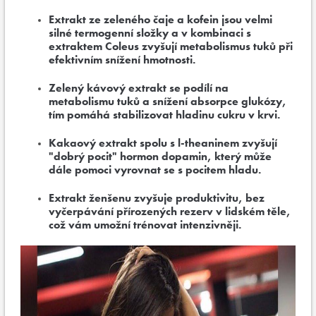
Extrakt ze zeleného čaje a kofein jsou velmi
silné termogenní složky a v kombinaci s
extraktem Coleus zvyšují metabolismus tuků při
efektivním snížení hmotnosti.
Zelený kávový extrakt se podílí na
metabolismu tuků a snížení absorpce glukózy,
tím pomáhá stabilizovat hladinu cukru v krvi.
Kakaový extrakt spolu s l-theaninem zvyšují
"dobrý pocit" hormon dopamin, který může
dále pomoci vyrovnat se s pocitem hladu.
Extrakt ženšenu zvyšuje produktivitu, bez
vyčerpávání přírozených rezerv v lidském těle,
což vám umožní trénovat intenzivněji.