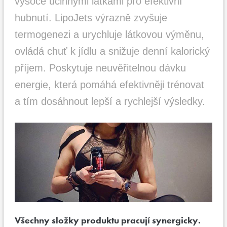
vysoce účinnými látkami pro efektivní
hubnutí. LipoJets výrazně zvyšuje
termogenezi a urychluje látkovou výměnu,
ovládá chuť k jídlu a snižuje denní kalorický
příjem. Poskytuje neuvěřitelnou dávku
energie, která pomáhá efektivněji trénovat
a tím dosáhnout lepší a rychlejší výsledky.
Všechny složky produktu pracují synergicky.