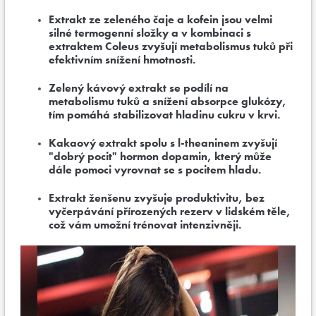
Extrakt ze zeleného čaje a kofein jsou velmi
silné termogenní složky a v kombinaci s
extraktem Coleus zvyšují metabolismus tuků při
efektivním snížení hmotnosti.
Zelený kávový extrakt se podílí na
metabolismu tuků a snížení absorpce glukózy,
tím pomáhá stabilizovat hladinu cukru v krvi.
Kakaový extrakt spolu s l-theaninem zvyšují
"dobrý pocit" hormon dopamin, který může
dále pomoci vyrovnat se s pocitem hladu.
Extrakt ženšenu zvyšuje produktivitu, bez
vyčerpávání přírozených rezerv v lidském těle,
což vám umožní trénovat intenzivněji.