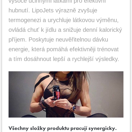
vysoce účinnými látkami pro efektivní
hubnutí. LipoJets výrazně zvyšuje
termogenezi a urychluje látkovou výměnu,
ovládá chuť k jídlu a snižuje denní kalorický
příjem. Poskytuje neuvěřitelnou dávku
energie, která pomáhá efektivněji trénovat
a tím dosáhnout lepší a rychlejší výsledky.
Všechny složky produktu pracují synergicky.