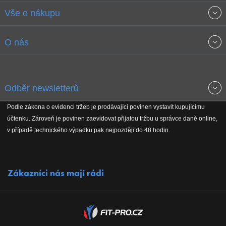
Vše o nákupu
Obchodní podmínky
O nás
Garance nejnižších cen
O společnosti
Odběr newsletterů
Doprava a platba
Jak stavíme fitcentra
Podle zákona o evidenci tržeb je prodávající povinen vystavit kupujícímu
Získejte přehled o novinkách, slevách, akčním zboží a upozornění
účtenku. Zároveň je povinen zaevidovat přijatou tržbu u správce daně online,
Reklamační řád
Koho podporujeme
na nové články v magazínu!
v případě technického výpadku pak nejpozději do 48 hodin.
Vrácení do 30 dnů
Naši partneři
Zákazníci nás mají rádi
Kontakty
Kariéra