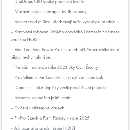
DripDrops CBD kapky prémiové kvality
Masážní pistole Theragun by Therabody
Brotherhood of Steel představují naše výrobky a prodejnu
Kompletní vybavení Vašeho domácího i komerčního fitness
značkou HOIST
Bear Foot Bear Power Protein, aneb příběh syrovátky která
nikdy nechutnala lépe...
Poslední realizace roku 2023 Sky Gym Říčany
Provádíme servis komerčních strojů všech značek
Dopamin – jaké doplňky zvolit pro duševní pohodu
Berberin, co možná ještě nevíte...
Cvičení s větrem ve vlasech
Fit-Pro Czech a Form Factory v roce 2025
Jak poznat originální stroje HOIST