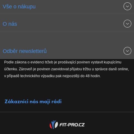
Vše o nákupu
Obchodní podmínky
O nás
Garance nejnižších cen
O společnosti
Odběr newsletterů
Doprava a platba
Jak stavíme fitcentra
Podle zákona o evidenci tržeb je prodávající povinen vystavit kupujícímu
Získejte přehled o novinkách, slevách, akčním zboží a upozornění
účtenku. Zároveň je povinen zaevidovat přijatou tržbu u správce daně online,
Reklamační řád
Koho podporujeme
na nové články v magazínu!
v případě technického výpadku pak nejpozději do 48 hodin.
Vrácení do 30 dnů
Naši partneři
Zákazníci nás mají rádi
Kontakty
Kariéra