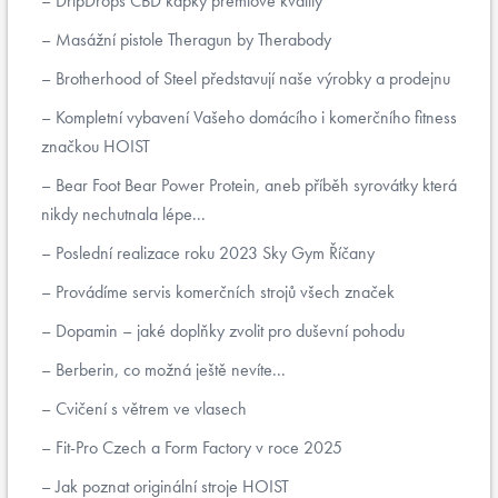
DripDrops CBD kapky prémiové kvality
Masážní pistole Theragun by Therabody
Brotherhood of Steel představují naše výrobky a prodejnu
Kompletní vybavení Vašeho domácího i komerčního fitness
značkou HOIST
Bear Foot Bear Power Protein, aneb příběh syrovátky která
nikdy nechutnala lépe...
Poslední realizace roku 2023 Sky Gym Říčany
Provádíme servis komerčních strojů všech značek
Dopamin – jaké doplňky zvolit pro duševní pohodu
Berberin, co možná ještě nevíte...
Cvičení s větrem ve vlasech
Fit-Pro Czech a Form Factory v roce 2025
Jak poznat originální stroje HOIST