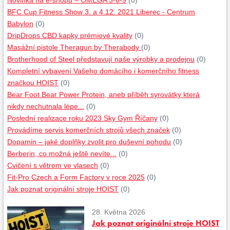
Novinka na e-shopu – OMEGA 3-6-9
(0)
BFC Cup Fitness Show 3. a 4.12. 2021 Liberec - Centrum
Babylon
(0)
DripDrops CBD kapky prémiové kvality
(0)
Masážní pistole Theragun by Therabody
(0)
Brotherhood of Steel představují naše výrobky a prodejnu
(0)
Kompletní vybavení Vašeho domácího i komerčního fitness
značkou HOIST
(0)
Bear Foot Bear Power Protein, aneb příběh syrovátky která
nikdy nechutnala lépe...
(0)
Poslední realizace roku 2023 Sky Gym Říčany
(0)
Provádíme servis komerčních strojů všech značek
(0)
Dopamin – jaké doplňky zvolit pro duševní pohodu
(0)
Berberin, co možná ještě nevíte...
(0)
Cvičení s větrem ve vlasech
(0)
Fit-Pro Czech a Form Factory v roce 2025
(0)
Jak poznat originální stroje HOIST
(0)
28. Května 2026
Jak poznat originální stroje HOIST