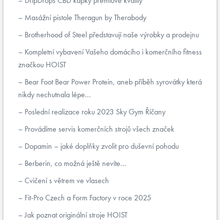
DripDrops CBD kapky prémiové kvality
Masážní pistole Theragun by Therabody
Brotherhood of Steel představují naše výrobky a prodejnu
Kompletní vybavení Vašeho domácího i komerčního fitness
značkou HOIST
Bear Foot Bear Power Protein, aneb příběh syrovátky která
nikdy nechutnala lépe...
Poslední realizace roku 2023 Sky Gym Říčany
Provádíme servis komerčních strojů všech značek
Dopamin – jaké doplňky zvolit pro duševní pohodu
Berberin, co možná ještě nevíte...
Cvičení s větrem ve vlasech
Fit-Pro Czech a Form Factory v roce 2025
Jak poznat originální stroje HOIST