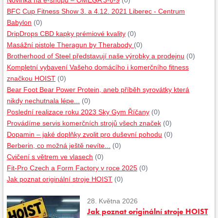
Novinka na e-shopu – OMEGA 3-6-9
(0)
BFC Cup Fitness Show 3. a 4.12. 2021 Liberec - Centrum
Babylon
(0)
DripDrops CBD kapky prémiové kvality
(0)
Masážní pistole Theragun by Therabody
(0)
Brotherhood of Steel představují naše výrobky a prodejnu
(0)
Kompletní vybavení Vašeho domácího i komerčního fitness
značkou HOIST
(0)
Bear Foot Bear Power Protein, aneb příběh syrovátky která
nikdy nechutnala lépe...
(0)
Poslední realizace roku 2023 Sky Gym Říčany
(0)
Provádíme servis komerčních strojů všech značek
(0)
Dopamin – jaké doplňky zvolit pro duševní pohodu
(0)
Berberin, co možná ještě nevíte...
(0)
Cvičení s větrem ve vlasech
(0)
Fit-Pro Czech a Form Factory v roce 2025
(0)
Jak poznat originální stroje HOIST
(0)
28. Května 2026
Jak poznat originální stroje HOIST