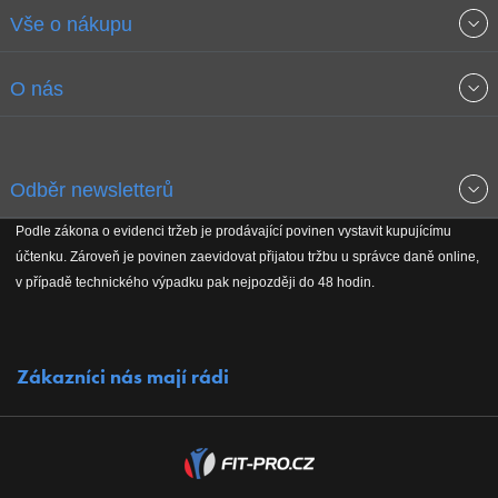
Vše o nákupu
Obchodní podmínky
O nás
Garance nejnižších cen
O společnosti
Odběr newsletterů
Doprava a platba
Jak stavíme fitcentra
Podle zákona o evidenci tržeb je prodávající povinen vystavit kupujícímu
Získejte přehled o novinkách, slevách, akčním zboží a upozornění
účtenku. Zároveň je povinen zaevidovat přijatou tržbu u správce daně online,
Reklamační řád
Koho podporujeme
na nové články v magazínu!
v případě technického výpadku pak nejpozději do 48 hodin.
Vrácení do 30 dnů
Naši partneři
Zákazníci nás mají rádi
Kontakty
Kariéra