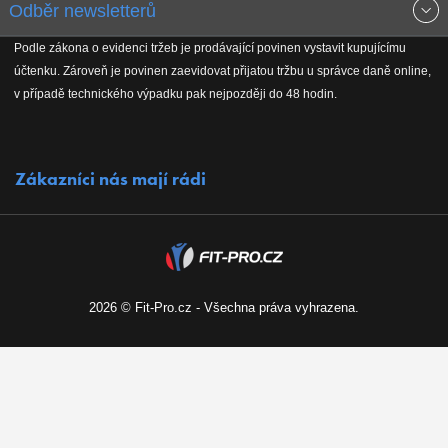
Odběr newsletterů
Doprava a platba
Jak stavíme fitcentra
Podle zákona o evidenci tržeb je prodávající povinen vystavit kupujícímu
Získejte přehled o novinkách, slevách, akčním zboží a upozornění
účtenku. Zároveň je povinen zaevidovat přijatou tržbu u správce daně online,
Reklamační řád
Koho podporujeme
na nové články v magazínu!
v případě technického výpadku pak nejpozději do 48 hodin.
Vrácení do 30 dnů
Naši partneři
Zákazníci nás mají rádi
Kontakty
Kariéra
2026 © Fit-Pro.cz - Všechna práva vyhrazena.