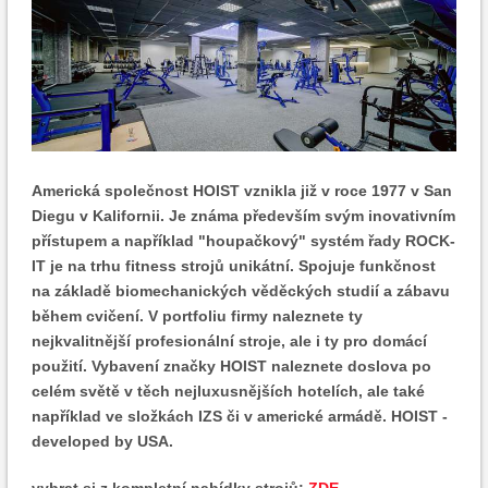
Americká společnost HOIST vznikla již v roce 1977 v San
Diegu v Kalifornii. Je známa především svým inovativním
přístupem a například "houpačkový" systém řady ROCK-
IT je na trhu fitness strojů unikátní. Spojuje funkčnost
na základě biomechanických věděckých studií a zábavu
během cvičení. V portfoliu firmy naleznete ty
nejkvalitnější profesionální stroje, ale i ty pro domácí
použití. Vybavení značky HOIST naleznete doslova po
celém světě v těch nejluxusnějších hotelích, ale také
například ve složkách IZS či v americké armádě. HOIST -
developed by USA.