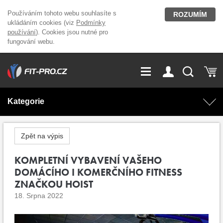
Používáním tohoto webu souhlasíte s
ROZUMÍM
ukládáním cookies (viz
Podmínky
používání
). Cookies jsou nutné pro
fungování webu.
GDPR
Vše o nákupu
Přihlášení
Registrace
Kategorie
O nás
Stavíme fitcentra
AKCE
Domácí cvičení
Zpět na výpis
Kariéra
Kontakt
Doplňky stravy
KOMPLETNÍ VYBAVENÍ VAŠEHO
Fitness vybavení
DOMÁCÍHO I KOMERČNÍHO FITNESS
Magazín
ZNAČKOU HOIST
OUTLET OBLEČENÍ
Posilovací stroje
18. Srpna 2022
Značky