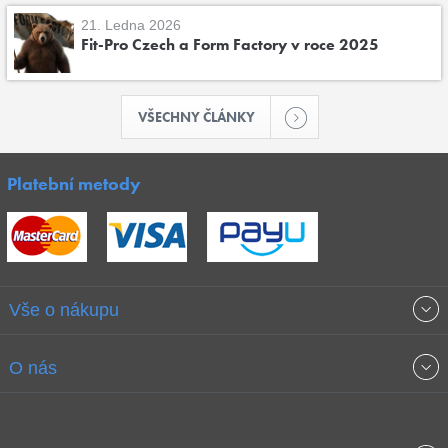
21. Ledna 2026
Fit-Pro Czech a Form Factory v roce 2025
VŠECHNY ČLÁNKY
Platební metody
Vše o nákupu
Obchodní podmínky
O nás
Garance nejnižších cen
O společnosti