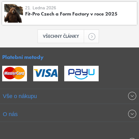
21. Ledna 2026
Fit-Pro Czech a Form Factory v roce 2025
VŠECHNY ČLÁNKY
Platební metody
Vše o nákupu
Obchodní podmínky
O nás
Garance nejnižších cen
O společnosti