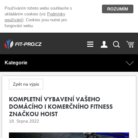
Používáním tohoto webu souhlasíte s
ROZUMÍM
ukládáním cookies (viz
Podmínky
používání
). Cookies jsou nutné pro
fungování webu.
GDPR
Vše o nákupu
Přihlášení
Registrace
Kategorie
O nás
Stavíme fitcentra
AKCE
Domácí cvičení
Zpět na výpis
Kariéra
Kontakt
Doplňky stravy
KOMPLETNÍ VYBAVENÍ VAŠEHO
Fitness vybavení
DOMÁCÍHO I KOMERČNÍHO FITNESS
Magazín
ZNAČKOU HOIST
OUTLET OBLEČENÍ
Posilovací stroje
18. Srpna 2022
Značky