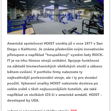
Americká společnost HOIST vznikla již v roce 1977 v San
Diegu v Kalifornii. Je známa především svým inovativním
přístupem a například "houpačkový" systém řady ROCK-
IT je na trhu fitness strojů unikátní. Spojuje funkčnost
na základě biomechanických věděckých studií a zábavu
během cvičení. V portfoliu firmy naleznete ty
nejkvalitnější profesionální stroje, ale i ty pro domácí
použití. Vybavení značky HOIST naleznete doslova po
celém světě v těch nejluxusnějších hotelích, ale také
například ve složkách IZS či v americké armádě. HOIST -
developed by USA.