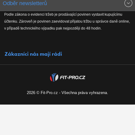
Odběr newsletterů
Doprava a platba
Jak stavíme fitcentra
Podle zákona o evidenci tržeb je prodávající povinen vystavit kupujícímu
Získejte přehled o novinkách, slevách, akčním zboží a upozornění
účtenku. Zároveň je povinen zaevidovat přijatou tržbu u správce daně online,
Reklamační řád
Koho podporujeme
na nové články v magazínu!
v případě technického výpadku pak nejpozději do 48 hodin.
Vrácení do 30 dnů
Naši partneři
Zákazníci nás mají rádi
Kontakty
Kariéra
2026 © Fit-Pro.cz - Všechna práva vyhrazena.