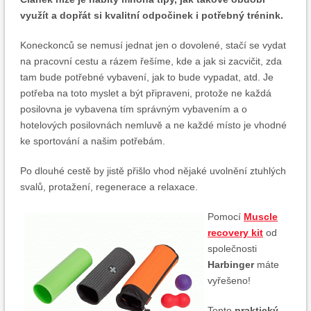
využít a dopřát si kvalitní odpočinek i potřebný trénink.
Koneckonců se nemusí jednat jen o dovolené, stačí se vydat
na pracovní cestu a rázem řešíme, kde a jak si zacvičit, zda
tam bude potřebné vybavení, jak to bude vypadat, atd. Je
potřeba na toto myslet a být připraveni, protože ne každá
posilovna je vybavena tím správným vybavením a o
hotelových posilovnách nemluvě a ne každé místo je vhodné
ke sportování a našim potřebám.
Po dlouhé cestě by jistě přišlo vhod nějaké uvolnění ztuhlých
svalů, protažení, regenerace a relaxace.
Pomocí
Muscle
recovery kit
od
společnosti
Harbinger
máte
vyřešeno!
Tento
praktický