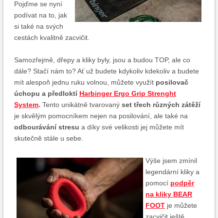
Pojďme se nyní
podívat na to, jak
si také na svých
cestách kvalitně zacvičit.
Samozřejmě, dřepy a kliky byly, jsou a budou TOP, ale co
dále? Stačí nám to? Ať už budete kdykoliv kdekoliv a budete
mít alespoň jednu ruku volnou, můžete využít
posilovač
úchopu a předloktí
Harbinger Ergo Grip Strenght
System
.
Tento unikátně tvarovaný
set třech různých zátěží
je skvělým pomocníkem nejen na posilování, ale také na
odbourávání stresu
a díky své velikosti jej můžete mít
skutečně stále u sebe.
Výše jsem zmínil
legendární kliky a
pomocí
podpěr
na kliky BEAR
FOOT
je můžete
zacvičit ještě