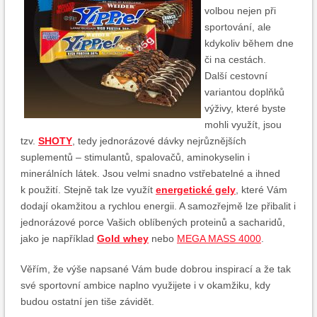
volbou nejen při
sportování, ale
kdykoliv během dne
či na cestách.
Další cestovní
variantou doplňků
výživy, které byste
mohli využít, jsou
tzv.
SHOTY
, tedy jednorázové dávky nejrůznějších
suplementů – stimulantů, spalovačů, aminokyselin i
minerálních látek. Jsou velmi snadno vstřebatelné a ihned
k použití. Stejně tak lze využít
energetické gely
, které Vám
dodají okamžitou a rychlou energii. A samozřejmě lze přibalit i
jednorázové porce Vašich oblíbených proteinů a sacharidů,
jako je například
Gold whey
nebo
MEGA MASS 4000
.
Věřím, že výše napsané Vám bude dobrou inspirací a že tak
své sportovní ambice naplno využijete i v okamžiku, kdy
budou ostatní jen tiše závidět.