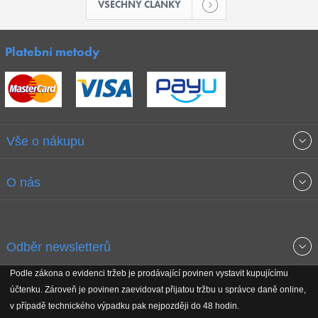
VŠECHNY ČLÁNKY
Platební metody
Vše o nákupu
Obchodní podmínky
O nás
Garance nejnižších cen
O společnosti
Odběr newsletterů
Doprava a platba
Jak stavíme fitcentra
Podle zákona o evidenci tržeb je prodávající povinen vystavit kupujícímu
Získejte přehled o novinkách, slevách, akčním zboží a upozornění
účtenku. Zároveň je povinen zaevidovat přijatou tržbu u správce daně online,
Reklamační řád
Koho podporujeme
na nové články v magazínu!
v případě technického výpadku pak nejpozději do 48 hodin.