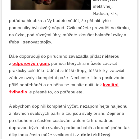
efektivněji.
Nádech, klik,
pořádná hloubka a Vy budete vědět, že přibalit tyhle
pomocníky byl skvělý nápad. Cvik můžete provádět na široko,
na úzko, pod různými úhly, můžete zkoušet balanční cviky a
třeba i trénovat stojky.
Dále doporučuji do příručního zavazadla přidat některou
z
odporových gum
,
pomocí kterých si můžete zacvičit
prakticky celé tělo. Udělat si těžší dřepy, těžší kliky, zacvičit
zádové svaly i kompletní paže. Nechcete-li to s posilováním
příliš nepřehánět a do běhu se musíte nutit, tak
kvalitní
švihadlo
je přesně to, co potřebujete.
A abychom doplnili kompletní výčet, nezapomínejte na jednu
z hlavních svalových partií a tou jsou svaly břišní. Zejména
po dlouhém a častém cestování autem či hromadnou
dopravou bývá tato svalová partie ochablá a kromě jiného tak
díky tomu často může vzniknout tzv.
dolní zkřížený