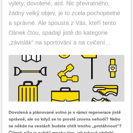
výlety, dovolené, atd. Nic převratného,
žádný velký objev, je to zcela pochopitelné
a správné. Ale spousta z Vás, kteří tento
článek čtou, spadají jistě do kategorie
„závislák“ na sportování a na cvičení…
Dovolená a plánované volno je v rámci regenerace jistě
správně, ale co když se to prostě zrovna nehodí? Nebo
se někde na cestách budete chtít trochu „protáhnout“?
Článek níže je nabitý mnoha tipy, jak takové období