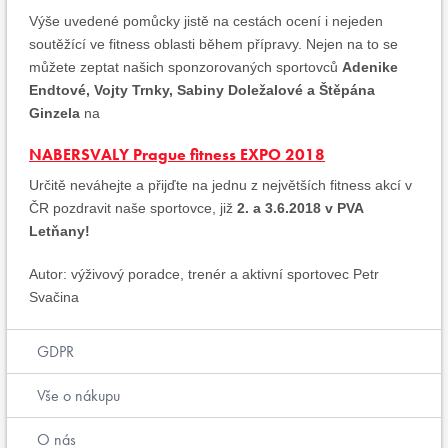
Výše uvedené pomůcky jistě na cestách ocení i nejeden
soutěžící ve fitness oblasti během přípravy. Nejen na to se
můžete zeptat našich sponzorovaných sportovců
Adenike
Endtové, Vojty Trnky, Sabiny Doležalové a Štěpána
Ginzela
na
NABERSVALY Prague fitness EXPO 2018
Určitě neváhejte a přijďte na jednu z největších fitness akcí v
ČR pozdravit naše sportovce, již
2. a 3.6.2018 v
PVA
Letňany!
Autor: výživový poradce, trenér a aktivní sportovec Petr
Svačina
GDPR
Vše o nákupu
O nás