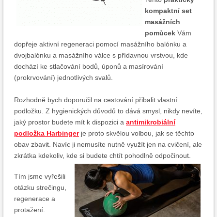
kompaktní set
masážních
pomůcek
Vám
dopřeje aktivní regeneraci pomocí masážního balónku a
dvojbalónku a masážního válce s přídavnou vrstvou, kde
dochází ke stlačování bodů, úponů a masírování
(prokrvování) jednotlivých svalů.
Rozhodně bych doporučil na cestování přibalit vlastní
podložku. Z hygienických důvodů to dává smysl, nikdy nevíte,
jaký prostor budete mít k dispozici a
antimikrobiální
podložka Harbinger
je proto skvělou volbou, jak se těchto
obav zbavit. Navíc ji nemusíte nutně využít jen na cvičení, ale
zkrátka kdekoliv, kde si budete chtít pohodlně odpočinout.
Tím jsme vyřešili
otázku strečingu,
regenerace a
protažení.