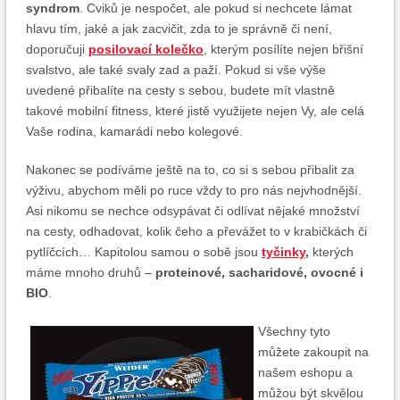
syndrom
. Cviků je nespočet, ale pokud si nechcete lámat
hlavu tím, jaké a jak zacvičit, zda to je správně či není,
doporučuji
posilovací kolečko
, kterým posílíte nejen břišní
svalstvo, ale také svaly zad a paží. Pokud si vše výše
uvedené přibalíte na cesty s sebou, budete mít vlastně
takové mobilní fitness, které jistě využijete nejen Vy, ale celá
Vaše rodina, kamarádi nebo kolegové.
Nakonec se podíváme ještě na to, co si s sebou přibalit za
výživu, abychom měli po ruce vždy to pro nás nejvhodnější.
Asi nikomu se nechce odsypávat či odlívat nějaké množství
na cesty, odhadovat, kolik čeho a převážet to v krabičkách či
pytlíčcích… Kapitolou samou o sobě jsou
tyčinky
,
kterých
máme mnoho druhů –
proteinové, sacharidové, ovocné i
BIO
.
Všechny tyto
můžete zakoupit na
našem eshopu a
můžou být skvělou