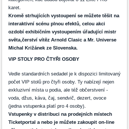
karet.
Kromě strhujících vystoupení se můžete těšit na
interaktivní scénu plnou efektů, celou akci
ozdobí exhibičním vystoupením úřadující mistr
světa,čerství vítěz Arnold Clasic a Mr. Universe
Michal Križánek ze Slovenska.
VIP STOLY PRO ČTYŘI OSOBY
Vedle standardních sedadel je k dispozici limitovaný
počet VIP stolů pro čtyři osoby. Ty nabízejí nejen
exkluzivní místa u podia, ale též občerstvení -
voda, džus, káva, čaj, sendvič, dezert, ovoce
(jedna vstupenka platí pro 4 osoby).
Vstupenky v distribuci na prodejních místech
Ticketportal a nebo je můžete zakoupit on-line