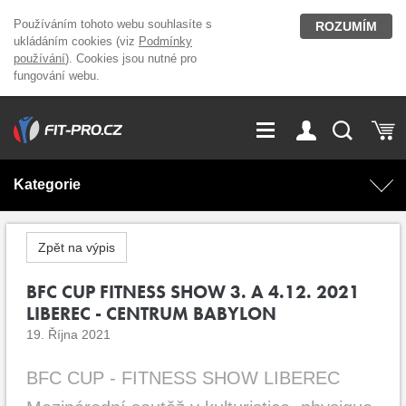
Používáním tohoto webu souhlasíte s
ROZUMÍM
ukládáním cookies (viz
Podmínky
používání
). Cookies jsou nutné pro
fungování webu.
GDPR
Vše o nákupu
Přihlášení
Registrace
Kategorie
O nás
Stavíme fitcentra
AKCE
Domácí cvičení
Zpět na výpis
Kariéra
Kontakt
Doplňky stravy
BFC CUP FITNESS SHOW 3. A 4.12. 2021
Fitness vybavení
LIBEREC - CENTRUM BABYLON
Magazín
19. Října 2021
OUTLET OBLEČENÍ
Posilovací stroje
BFC CUP - FITNESS SHOW LIBEREC
Značky