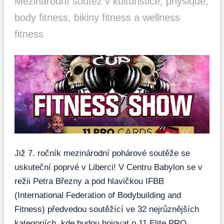
Mezinárodní soutěž v kulturistice, physique,
body fitness, bikiny fitness a wellness
fitness
Již 7. ročník mezinárodní pohárové soutěže se
uskuteční poprvé v Liberci! V Centru Babylon se v
režii Petra Březny a pod hlavičkou IFBB
(International Federation of Bodybuilding and
Fitness) předvedou soutěžící ve 32 nejrůznějších
kategoriích, kde budou bojovat o 11 Elite PRO