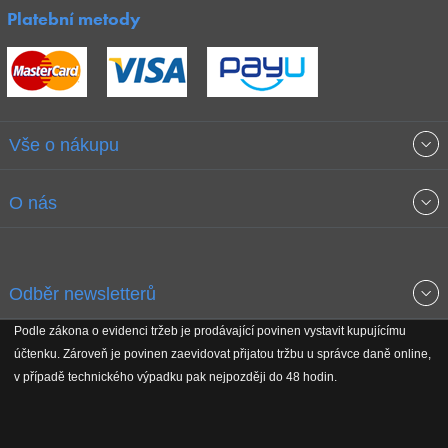
Platební metody
Vše o nákupu
Obchodní podmínky
O nás
Garance nejnižších cen
O společnosti
Odběr newsletterů
Doprava a platba
Jak stavíme fitcentra
Podle zákona o evidenci tržeb je prodávající povinen vystavit kupujícímu
Získejte přehled o novinkách, slevách, akčním zboží a upozornění
účtenku. Zároveň je povinen zaevidovat přijatou tržbu u správce daně online,
Reklamační řád
Koho podporujeme
na nové články v magazínu!
v případě technického výpadku pak nejpozději do 48 hodin.
Vrácení do 30 dnů
Naši partneři