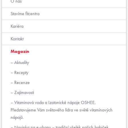
O nás
Stavíme fitcentra
Kariéra
Kontakt
Magazín
Aktuality
Recepty
Recenze
Zajímavosti
Vitaminová voda a Izotonické nápoje OSHEE.
Představujeme Vám světového lídra ve světě vitaminových
nápojů.
Novinka na e-shopu – tradiční všelék našich babiček.