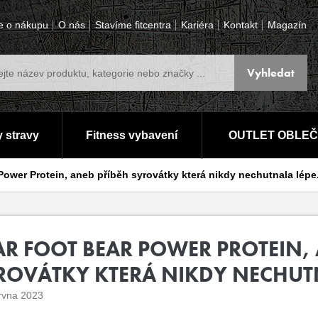
e o nákupu
O nás
Stavíme fitcentra
Kariéra
Kontakt
Magazín
 stravy
Fitness vybavení
OUTLET OBLEČ
Power Protein, aneb příběh syrovátky která nikdy nechutnala lépe.
AR FOOT BEAR POWER PROTEIN, 
ROVÁTKY KTERÁ NIKDY NECHUTNA
rvna 2023