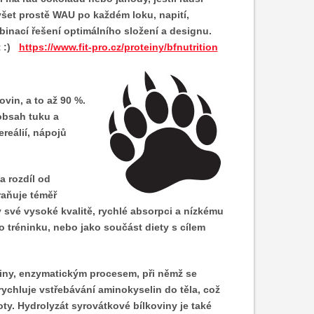
yšet prostě WAU po každém loku, napití,
binací řešení optimálního složení a designu.
t :)
https://www.fit-pro.cz/proteiny/bfnutrition
in, a to až 90 %.
obsah tuku a
reálií, nápojů
a rozdíl od
traňuje téměř
y své vysoké kvalitě, rychlé absorpci a nízkému
o tréninku, nebo jako součást diety s cílem
iny, enzymatickým procesem, při němž se
ychluje vstřebávání aminokyselin do těla, což
ty. Hydrolyzát syrovátkové bílkoviny je také