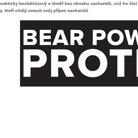
prakticky bezlaktózový a téměř bez obsahu sacharidů, což ho činí i
ty, kteří chtějí omezit svůj příjem sacharidů