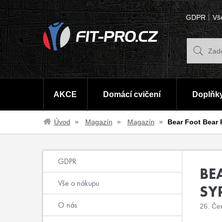
GDPR
Vš
AKCE
Domácí cvičení
Doplňky
Úvod
Magazín
Magazín
Bear Foot Bear 
GDPR
BE
Vše o nákupu
SY
O nás
26. Če