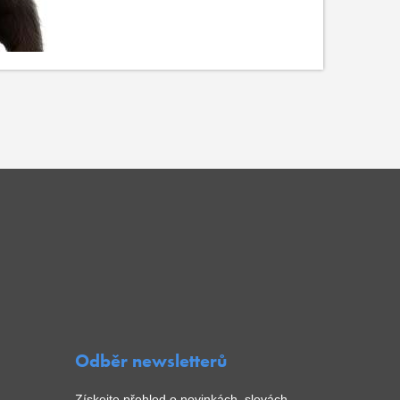
Odběr newsletterů
Získejte přehled o novinkách, slevách,