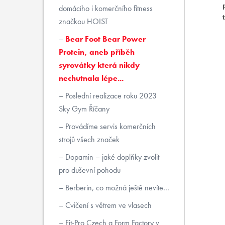
domácího i komerčního fitness
značkou HOIST
Bear Foot Bear Power
Protein, aneb příběh
syrovátky která nikdy
nechutnala lépe...
Poslední realizace roku 2023
Sky Gym Říčany
Provádíme servis komerčních
strojů všech značek
Dopamin – jaké doplňky zvolit
pro duševní pohodu
Berberin, co možná ještě nevíte...
Cvičení s větrem ve vlasech
Fit-Pro Czech a Form Factory v