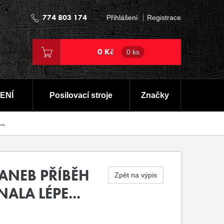
774 803 174
Přihlášení
Registrace
0 Kč
0 ks
ENÍ
Posilovací stroje
Značky
..
ANEB PŘÍBĚH
Zpět na výpis
LA LÉPE...