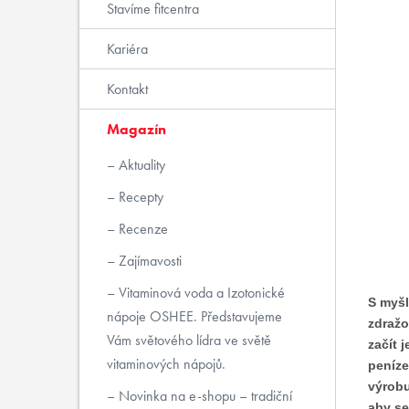
Stavíme fitcentra
Kariéra
Kontakt
Magazín
Aktuality
Recepty
Recenze
Zajímavosti
Vitaminová voda a Izotonické
S myšl
nápoje OSHEE. Představujeme
zdražo
Vám světového lídra ve světě
začít 
vitaminových nápojů.
peníze
výrobu
Novinka na e-shopu – tradiční
aby se