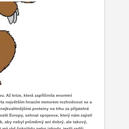
. Až krize, která zapříčinila enormní
byla největším hnacím motorem rozhodnout se a
 nejkvalitnějšími proteiny na trhu za přijatelné
celé Evropy, sehnat spojence, který nám zajistí
k, aby nebyl průměrný ani dobrý, ale takový,
i má rád čokoládu nebo jahody, jestli radši