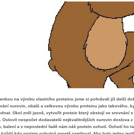
enkou na výrobu vlastního proteinu jsme si pohrávali již delší dobu
vání surovin, obalů a celkovou výrobu proteinu jako takového, 
jednat. Úkol zněl jasně, vytvořit protein který obstojí ve srovnání s
. Oslovit nespočet dodavatelů nejkvalitnějších surovin doslova z 
, balení a v neposlední řadě nám náš protein ochutí. Ochutí ho ta
 každý kdo protein ochutná prostě zamiloval. Aby bylo jedno jestl