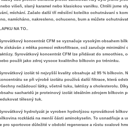
nebo višeň, slaný karamel nebo klasickou vanilku. Chtěli jsme sl
vání, míchání. Začalo další tří měsíční kolečko ochutnávaní s kom
no, namícháno, nakresleno, ochuceno, bum a můžete ochutnáva
TLAPKU NA TO..
Syrovátkový koncentrát CFM se vyznačuje vysokým obsahem bílkov
Je získáván z mléka pomocí mikrofiltrace, což zaručuje minimální 
laktózy.
Syrovátkový koncentrát CFM lze přidávat do smoothies, ce
nebo použít jako zdroj vysoce kvalitního bílkovin po tréninku.
Syrovátkový
izolát té nejvyšší kvality obsahuje až 95 % bílkovin. N
koncentrátu se při výrobě izolátu používá další filtrace, která ods
všechny nežádoucí látky, včetně tuku, laktózy a cholesterolu. Dík
obsahu sacharidů je proteinový izolát ideálním zdrojem bílkovin p
redukovat tělesný tuk.
Syrovátkový hydrolyzát je vyroben hydrolýzou syrovátkové bílkov
bílkovina rozkládá na menší části aminokyselin. To usnadňuje a ur
je pro sportovce důležité v období regenerace a růstu svalové hmo