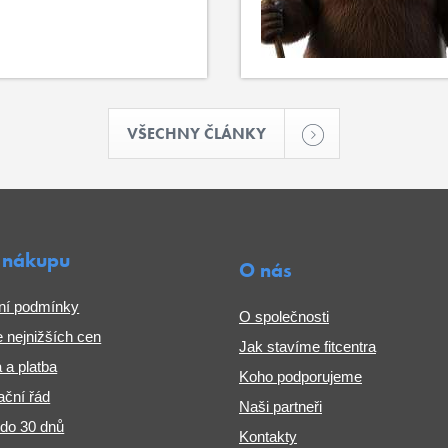
VŠECHNY ČLÁNKY
 nákupu
O nás
ní podmínky
O společnosti
 nejnižších cen
Jak stavíme fitcentra
 a platba
Koho podporujeme
ční řád
Naši partneři
 do 30 dnů
Kontakty