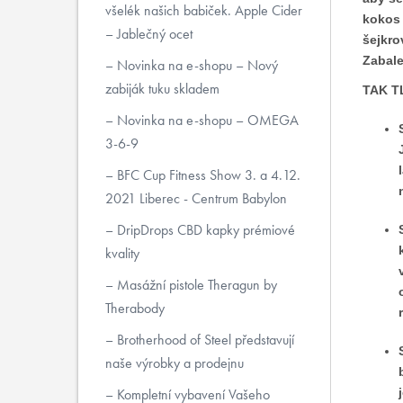
všelék našich babiček. Apple Cider
kokos 
– Jablečný ocet
šejkro
Zabale
Novinka na e-shopu – Nový
zabiják tuku skladem
TAK 
Novinka na e-shopu – OMEGA
3-6-9
BFC Cup Fitness Show 3. a 4.12.
2021 Liberec - Centrum Babylon
DripDrops CBD kapky prémiové
kvality
Masážní pistole Theragun by
Therabody
Brotherhood of Steel představují
naše výrobky a prodejnu
Kompletní vybavení Vašeho