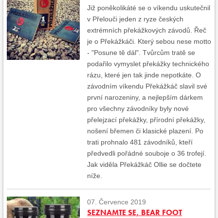
Již poněkolikáté se o víkendu uskutečnil
v Přelouči jeden z ryze českých
extrémních překážkových závodů. Řeč
je o Překážkáči. Který sebou nese motto
- "Posune tě dál". Tvůrcům tratě se
podařilo vymyslet překážky technického
rázu, které jen tak jinde nepotkáte. O
závodním víkendu Překážkáč slavil své
první narozeniny, a nejlepším dárkem
pro všechny závodníky byly nové
přelejzací překážky, přírodní překážky,
nošení břemen či klasické plazení. Po
trati prohnalo 481 závodníků, kteří
předvedli pořádné souboje o 36 trofejí.
Jak viděla Překážkáč Ollie se dočtete
níže.
07. Července 2019
SEZNAMTE SE, BEAR FOOT