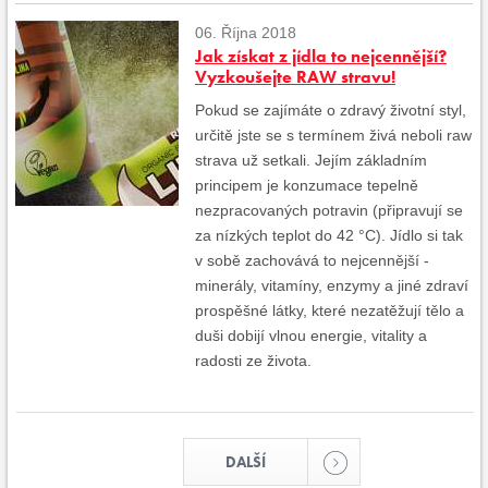
06. Října 2018
Jak získat z jídla to nejcennější?
Vyzkoušejte RAW stravu!
Pokud se zajímáte o zdravý životní styl,
určitě jste se s termínem živá neboli raw
strava už setkali. Jejím základním
principem je konzumace tepelně
nezpracovaných potravin (připravují se
za nízkých teplot do 42 °C). Jídlo si tak
v sobě zachovává to nejcennější -
minerály, vitamíny, enzymy a jiné zdraví
prospěšné látky, které nezatěžují tělo a
duši dobijí vlnou energie, vitality a
radosti ze života.
DALŠÍ