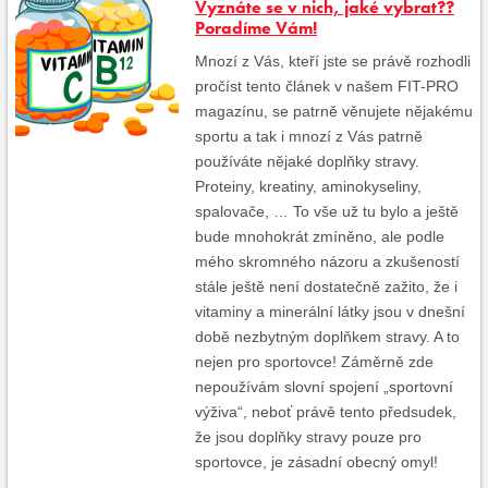
Vyznáte se v nich, jaké vybrat??
Poradíme Vám!
Mnozí z Vás, kteří jste se právě rozhodli
pročíst tento článek v našem FIT-PRO
magazínu, se patrně věnujete nějakému
sportu a tak i mnozí z Vás patrně
používáte nějaké doplňky stravy.
Proteiny, kreatiny, aminokyseliny,
spalovače, … To vše už tu bylo a ještě
bude mnohokrát zmíněno, ale podle
mého skromného názoru a zkušeností
stále ještě není dostatečně zažito, že i
vitaminy a minerální látky jsou v dnešní
době nezbytným doplňkem stravy. A to
nejen pro sportovce! Záměrně zde
nepoužívám slovní spojení „sportovní
výživa“, neboť právě tento předsudek,
že jsou doplňky stravy pouze pro
sportovce, je zásadní obecný omyl!