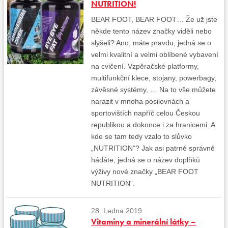
NUTRITION!
BEAR FOOT, BEAR FOOT… Že už jste
někde tento název značky viděli nebo
slyšeli? Ano, máte pravdu, jedná se o
velmi kvalitní a velmi oblíbené vybavení
na cvičení. Vzpěračské platformy,
multifunkční klece, stojany, powerbagy,
závěsné systémy, … Na to vše můžete
narazit v mnoha posilovnách a
sportovištích napříč celou Českou
republikou a dokonce i za hranicemi. A
kde se tam tedy vzalo to slůvko
„NUTRITION“? Jak asi patrně správně
hádáte, jedná se o název doplňků
výživy nové značky „BEAR FOOT
NUTRITION“.
28. Ledna 2019
Vitaminy a minerální látky –