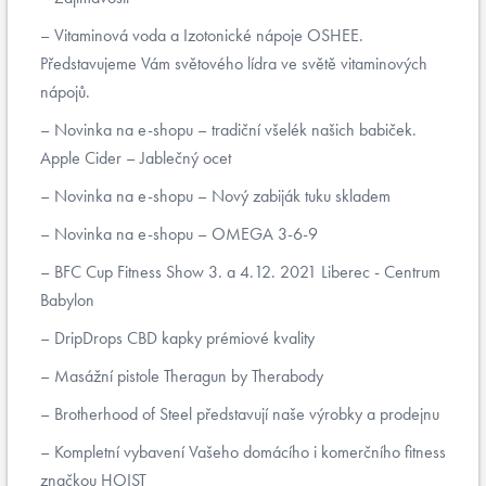
Vitaminová voda a Izotonické nápoje OSHEE.
Představujeme Vám světového lídra ve světě vitaminových
nápojů.
Novinka na e-shopu – tradiční všelék našich babiček.
Apple Cider – Jablečný ocet
Novinka na e-shopu – Nový zabiják tuku skladem
Novinka na e-shopu – OMEGA 3-6-9
BFC Cup Fitness Show 3. a 4.12. 2021 Liberec - Centrum
Babylon
DripDrops CBD kapky prémiové kvality
Masážní pistole Theragun by Therabody
Brotherhood of Steel představují naše výrobky a prodejnu
Kompletní vybavení Vašeho domácího i komerčního fitness
značkou HOIST