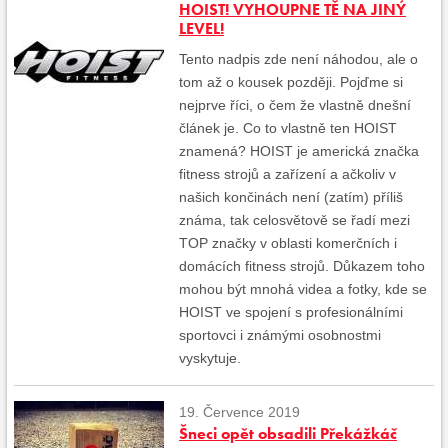
HOIST! VYHOUPNE TĚ NA JINÝ
LEVEL!
Tento nadpis zde není náhodou, ale o
tom až o kousek později. Pojďme si
nejprve říci, o čem že vlastně dnešní
článek je. Co to vlastně ten HOIST
znamená? HOIST je americká značka
fitness strojů a zařízení a ačkoliv v
našich končinách není (zatím) příliš
známa, tak celosvětově se řadí mezi
TOP značky v oblasti komerčních i
domácích fitness strojů. Důkazem toho
mohou být mnohá videa a fotky, kde se
HOIST ve spojení s profesionálními
sportovci i známými osobnostmi
vyskytuje.
19. Července 2019
Šneci opět obsadili Překážkáč