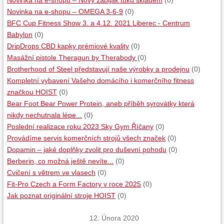
Novinka na e-shopu – Nový zabiják tuku skladem
(0)
Novinka na e-shopu – OMEGA 3-6-9
(0)
BFC Cup Fitness Show 3. a 4.12. 2021 Liberec - Centrum
Babylon
(0)
DripDrops CBD kapky prémiové kvality
(0)
Masážní pistole Theragun by Therabody
(0)
Brotherhood of Steel představují naše výrobky a prodejnu
(0)
Kompletní vybavení Vašeho domácího i komerčního fitness
značkou HOIST
(0)
Bear Foot Bear Power Protein, aneb příběh syrovátky která
nikdy nechutnala lépe...
(0)
Poslední realizace roku 2023 Sky Gym Říčany
(0)
Provádíme servis komerčních strojů všech značek
(0)
Dopamin – jaké doplňky zvolit pro duševní pohodu
(0)
Berberin, co možná ještě nevíte...
(0)
Cvičení s větrem ve vlasech
(0)
Fit-Pro Czech a Form Factory v roce 2025
(0)
Jak poznat originální stroje HOIST
(0)
12. Února 2020