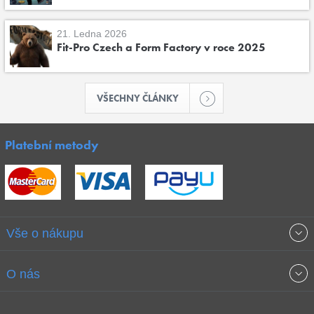
21. Ledna 2026
Fit-Pro Czech a Form Factory v roce 2025
VŠECHNY ČLÁNKY
Platební metody
Vše o nákupu
Obchodní podmínky
O nás
Garance nejnižších cen
O společnosti