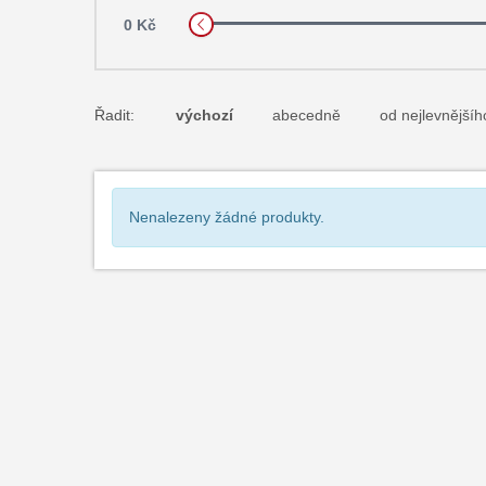
0 Kč
Řadit:
výchozí
abecedně
od nejlevnějšíh
Nenalezeny žádné produkty.