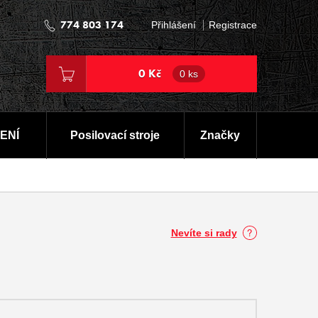
774 803 174
Přihlášení
Registrace
0 Kč
0 ks
ENÍ
Posilovací stroje
Značky
Nevíte si rady