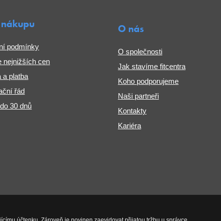
 nákupu
O nás
ní podmínky
O společnosti
 nejnižších cen
Jak stavíme fitcentra
 a platba
Koho podporujeme
ční řád
Naši partneři
 do 30 dnů
Kontakty
Kariéra
jícímu účtenku. Zároveň je povinen zaevidovat přijatou tržbu u správce