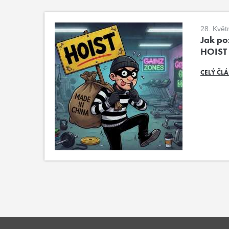
28. Květ
Jak poz
HOIST
CELÝ ČL