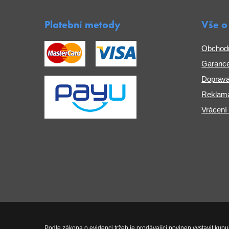
Platební metody
Vše o
Obchod
Garance
Doprava
Reklama
Vrácení
Podle zákona o evidenci tržeb je prodávající povinen vystavit kupu