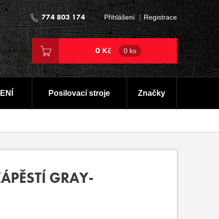
774 803 174
Přihlášení
Registrace
0 Kč
0 ks
ENÍ
Posilovací stroje
Značky
ÁPĚSTÍ GRAY-