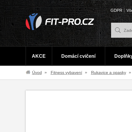
GDPR
Vš
AKCE
Domácí cvičení
Doplňky
Úvod
Fitness vybavení
Rukavice a opasky