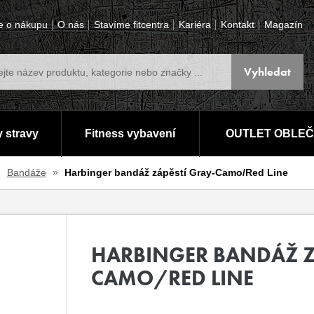
e o nákupu
O nás
Stavíme fitcentra
Kariéra
Kontakt
Magazín
 stravy
Fitness vybavení
OUTLET OBLEČ
Bandáže
Harbinger bandáž zápěstí Gray-Camo/Red Line
HARBINGER BANDÁŽ Z
CAMO/RED LINE