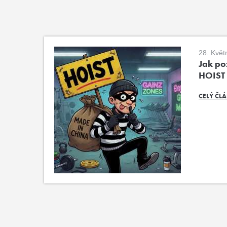
28. Květ
Jak poz
HOIST
CELÝ ČL