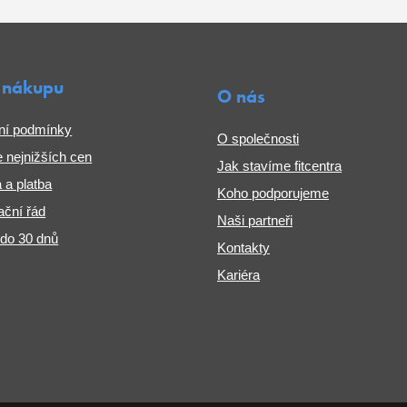
 nákupu
O nás
ní podmínky
O společnosti
 nejnižších cen
Jak stavíme fitcentra
 a platba
Koho podporujeme
ční řád
Naši partneři
 do 30 dnů
Kontakty
Kariéra