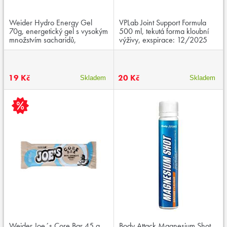
Weider Hydro Energy Gel
VPLab Joint Support Formula
70g, energetický gel s vysokým
500 ml, tekutá forma kloubní
množstvím sacharidů,
výživy, exspirace: 12/2025
aminokyselinami a kofeinem,
exspirace:01/2026
19 Kč
20 Kč
Skladem
Skladem
Weider Joe´s Core Bar 45 g,
Body Attack Magnesium Shot