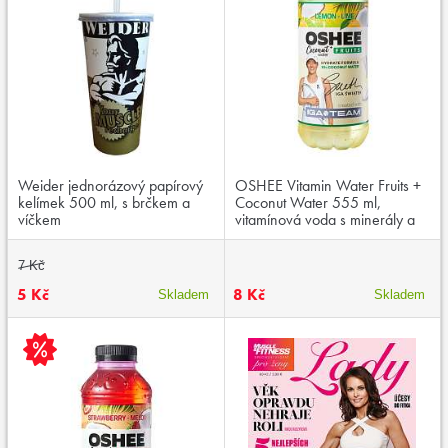
Weider jednorázový papírový
OSHEE Vitamin Water Fruits +
kelímek 500 ml, s brčkem a
Coconut Water 555 ml,
víčkem
vitamínová voda s minerály a
kokosovou vodou, exspirace:
21.02.2025
7 Kč
5 Kč
8 Kč
Skladem
Skladem