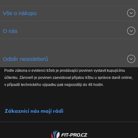
Vše o nákupu
Obchodní podmínky
O nás
Garance nejnižších cen
O společnosti
Odběr newsletterů
Doprava a platba
Jak stavíme fitcentra
Podle zákona o evidenci tržeb je prodávající povinen vystavit kupujícímu
Získejte přehled o novinkách, slevách, akčním zboží a upozornění
účtenku. Zároveň je povinen zaevidovat přijatou tržbu u správce daně online,
Reklamační řád
Koho podporujeme
na nové články v magazínu!
v případě technického výpadku pak nejpozději do 48 hodin.
Vrácení do 30 dnů
Naši partneři
Zákazníci nás mají rádi
Kontakty
Kariéra