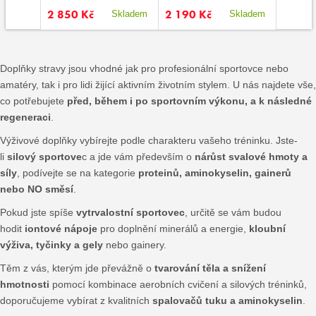
2 850 Kč
2 190 Kč
59 Kč
kladem
Skladem
Skladem
Doplňky stravy jsou vhodné jak pro profesionální sportovce nebo
amatéry, tak i pro lidi žijící aktivním životním stylem. U nás najdete vše,
co potřebujete
před, během i po sportovním výkonu, a k následné
regeneraci
.
Výživové doplňky vybírejte podle charakteru vašeho tréninku. Jste-
li
silový sportove
c a jde vám především o
nárůst svalové hmoty a
síly
, podívejte se na kategorie
proteinů, aminokyselin, gainerů
nebo NO směsí
.
Pokud jste spíše
vytrvalostní sportovec
, určitě se vám budou
hodit
iontové nápoje
pro doplnění minerálů a energie,
kloubní
výživa, tyčinky a gely
nebo gainery.
Těm z vás, kterým jde převážně o
tvarování těla a snížení
hmotnosti
pomocí kombinace aerobních cvičení a silových tréninků,
doporučujeme vybírat z kvalitních
spalovačů tuku a aminokyselin
.