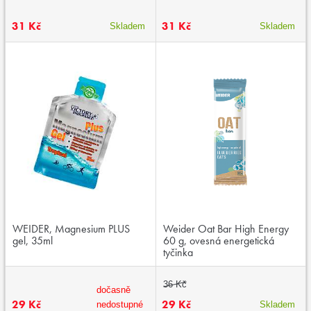
31 Kč
31 Kč
Skladem
Skladem
WEIDER, Magnesium PLUS
Weider Oat Bar High Energy
gel, 35ml
60 g, ovesná energetická
tyčinka
36 Kč
dočasně
29 Kč
29 Kč
nedostupné
Skladem