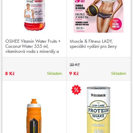
OSHEE Vitamin Water Fruits +
Muscle & Fitness LADY,
Coconut Water 555 ml,
speciální vydání pro ženy
vitamínová voda s minerály a
kokosovou vodou, exspirace:
26.03.2025
99 Kč
8 Kč
9 Kč
Skladem
Skladem