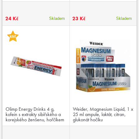
24 Kč
23 Kč
Skladem
Skladem
Olimp Energy Drinks 4 g,
Weider, Magnesium Liquid, 1 x
kofein s extrakty sibiřského a
25 ml ampule, laktát, citran,
korejského ženšenu, hořčíkem
glukonát hočíku