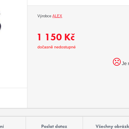
Výrobce
ALEX
1 150 Kč
dočasně nedostupné
Je 
ní
Poslat dotaz
Všechny obráz