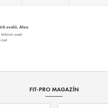
ích svalů, Alex
í
břišních svalů
i
zad
FIT-PRO MAGAZÍN