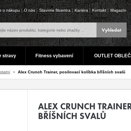
e o nákupu
O nás
Stavíme fitcentra
Kariéra
Kontakt
Magazín
 stravy
Fitness vybavení
OUTLET OBLEČ
statní
Alex Crunch Trainer, posilovací kolíbka bříšních svalů
ALEX CRUNCH TRAINER
BŘÍŠNÍCH SVALŮ