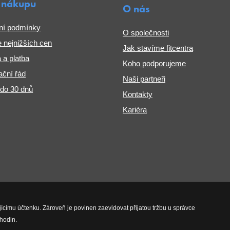
 nákupu
O nás
ní podmínky
O společnosti
 nejnižších cen
Jak stavíme fitcentra
 a platba
Koho podporujeme
ční řád
Naši partneři
 do 30 dnů
Kontakty
Kariéra
jícímu účtenku. Zároveň je povinen zaevidovat přijatou tržbu u správce
hodin.