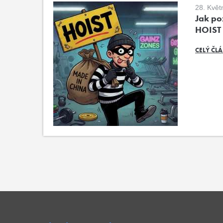
28. Květ
Jak poz
HOIST
CELÝ ČL