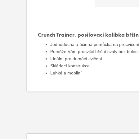
Crunch Trainer, posilovací kolíbka bříšn
Jednoduchá a
účinná
pomůcka
na
procvičen
Pomůže
Vám
procvičit
břišní svaly
bez bolest
Ideální
pro domácí cvičení
Skládací konstrukce
Lehké a mobilní