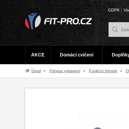
GDPR
Vš
AKCE
Domácí cvičení
Doplňky
Úvod
Fitness vybavení
Funkční trénink
O