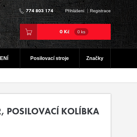
774 803 174
Přihlášení
Registrace
0 Kč
0 ks
ENÍ
Posilovací stroje
Značky
, POSILOVACÍ KOLÍBKA