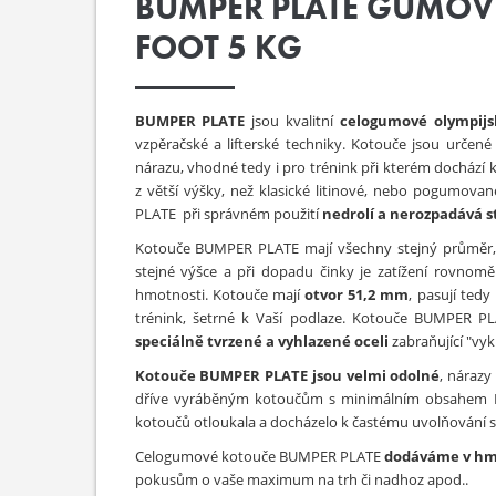
BUMPER PLATE GUMOV
FOOT 5 KG
BUMPER PLATE
jsou kvalitní
celogumové olympijs
vzpěračské a lifterské techniky. Kotouče jsou určen
nárazu, vhodné tedy i pro trénink při kterém dochází 
z větší výšky, než klasické litinové, nebo pogumova
PLATE při správném použití
nedrolí a nerozpadává 
Kotouče BUMPER PLATE mají všechny stejný průměr, liš
stejné výšce a při dopadu činky je zatížení rovno
hmotnosti. Kotouče mají
otvor 51,2 mm
, pasují tedy
trénink, šetrné k Vaší podlaze. Kotouče BUMPER P
speciálně tvrzené a vyhlazené oceli
zabraňující "vyk
Kotouče BUMPER PLATE jsou velmi odolné
, nárazy
dříve vyráběným kotoučům s minimálním obsahem PV
kotoučů otloukala a docházelo k častému uvolňování s
Celogumové kotouče BUMPER PLATE
dodáváme v hmot
pokusům o vaše maximum na trh či nadhoz apod..