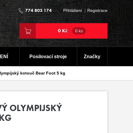
774 803 174
Přihlášení
Registrace
0 Kč
0 ks
ENÍ
Posilovací stroje
Značky
ympijský kotouč Bear Foot 5 kg
Ý OLYMPIJSKÝ
 KG