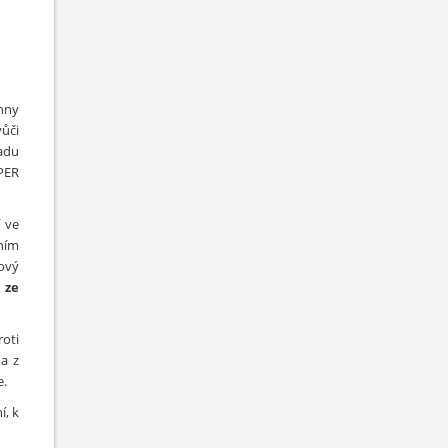
chny
ůči
padu
PER
í ve
ním
lový
 ze
roti
a z
e.
í, k