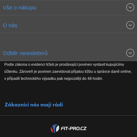
Vše o nákupu
Obchodní podmínky
O nás
Garance nejnižších cen
O společnosti
Odběr newsletterů
Doprava a platba
Jak stavíme fitcentra
Podle zákona o evidenci tržeb je prodávající povinen vystavit kupujícímu
Získejte přehled o novinkách, slevách, akčním zboží a upozornění
účtenku. Zároveň je povinen zaevidovat přijatou tržbu u správce daně online,
Reklamační řád
Koho podporujeme
na nové články v magazínu!
v případě technického výpadku pak nejpozději do 48 hodin.
Vrácení do 30 dnů
Naši partneři
Zákazníci nás mají rádi
Kontakty
Kariéra