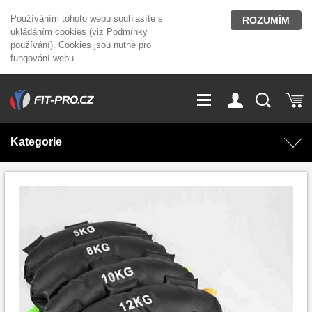
Používáním tohoto webu souhlasíte s
ROZUMÍM
ukládáním cookies (viz
Podmínky
používání
). Cookies jsou nutné pro
fungování webu.
GDPR
Vše o nákupu
Přihlášení
Registrace
Kategorie
O nás
Stavíme fitcentra
AKCE
Domácí cvičení
Kariéra
Kontakt
Doplňky stravy
Fitness vybavení
Magazín
OUTLET OBLEČENÍ
Posilovací stroje
Značky