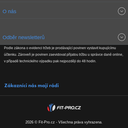
Obchodní podmínky
O nás
Garance nejnižších cen
O společnosti
Odběr newsletterů
Doprava a platba
Jak stavíme fitcentra
Podle zákona o evidenci tržeb je prodávající povinen vystavit kupujícímu
Získejte přehled o novinkách, slevách, akčním zboží a upozornění
účtenku. Zároveň je povinen zaevidovat přijatou tržbu u správce daně online,
Reklamační řád
Koho podporujeme
na nové články v magazínu!
v případě technického výpadku pak nejpozději do 48 hodin.
Vrácení do 30 dnů
Naši partneři
Zákazníci nás mají rádi
Kontakty
Kariéra
2026 © Fit-Pro.cz - Všechna práva vyhrazena.