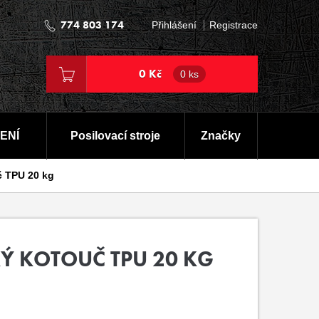
774 803 174
Přihlášení
Registrace
0 Kč
0 ks
ENÍ
Posilovací stroje
Značky
č TPU 20 kg
Ý KOTOUČ TPU 20 KG