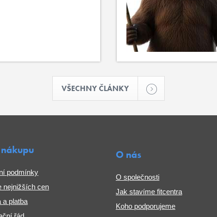
VŠECHNY ČLÁNKY
 nákupu
O nás
ní podmínky
O společnosti
 nejnižších cen
Jak stavíme fitcentra
 a platba
Koho podporujeme
ční řád