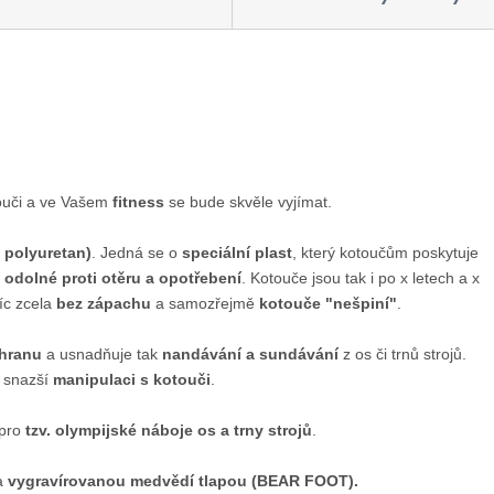
ouči a ve Vašem
fitness
se bude skvěle vyjímat.
 polyuretan)
. Jedná se o
speciální plast
, který kotoučům poskytuje
odolné proti otěru a opotřebení
. Kotouče jsou tak i po x letech a x
íc zcela
bez zápachu
a samozřejmě
kotouče "nešpiní"
.
hranu
a usnadňuje tak
nandávání a sundávání
z os či trnů strojů.
 snazší
manipulaci s kotouči
.
pro
tzv. olympijské náboje os a trny strojů
.
a
vygravírovanou medvědí tlapou (BEAR FOOT).