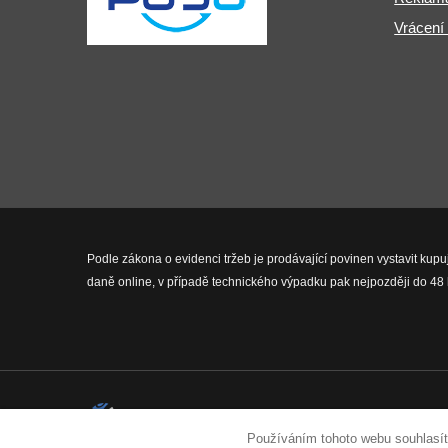
Vrácení
Podle zákona o evidenci tržeb je prodávající povinen vystavit kupu
daně online, v případě technického výpadku pak nejpozději do 48 
2026 © Fit-Pro.cz - Všechna práva 
Používáním tohoto webu souhlasít