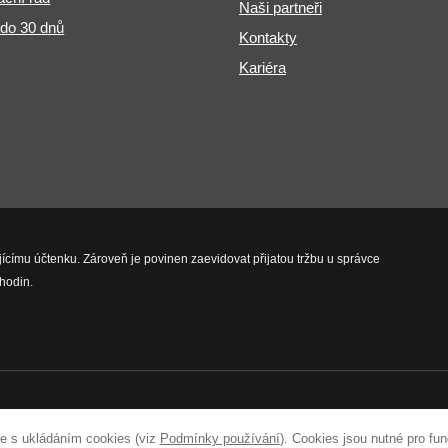
Naši partneři
 do 30 dnů
Kontakty
Kariéra
jícímu účtenku. Zároveň je povinen zaevidovat přijatou tržbu u správce
hodin.
vyhrazena.
e s ukládáním cookies (viz
Podmínky používání
). Cookies jsou nutné pro fu