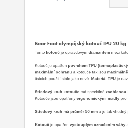
Bear Foot olympijský kotouč TPU 20 kg
Tento
kotouč
je opravdovým
diamantem
mezi kot
Kotouč je opatřen
povrchem TPU (termoplastický
maximální ochranu
a kotouče tak jsou
maximálně 
tisících použití stále jako nové.
Materiál TPU
je nav
Středový kruh kotouče
má speciálně
zaoblenou 
Kotouče jsou opatřeny
ergonomickými madly
pro
Středový kruh má průměr 50 mm
a je tak vhodný 
Kotouč
je opatřen
vystouplým označením váhy