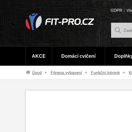
GDPR
Vš
AKCE
Domácí cvičení
Doplňky
Úvod
Fitness vybavení
Funkční trénink
K