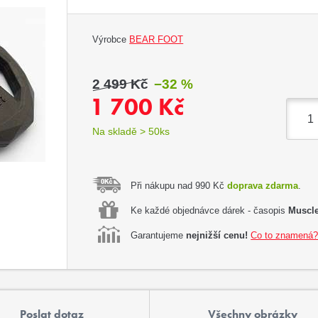
Výrobce
BEAR FOOT
2 499 Kč
−32 %
1 700 Kč
Na skladě > 50ks
Při nákupu nad 990 Kč
doprava zdarma
.
Ke každé objednávce dárek - časopis
Muscle
Garantujeme
nejnižší cenu!
Co to znamená
Poslat dotaz
Všechny obrázky