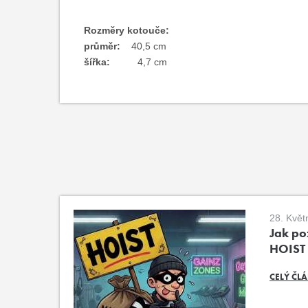
Rozměry kotouče:
průměr:
40,5 cm
šířka:
4,7 cm
28. Květ
Jak poz
HOIST
CELÝ ČL