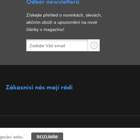
Odběr newsletterů
Získejte přehled o novinkách, slevách,
akčním zboží a upozornění na nové
články v magazínu!
Zákazníci nás mají rádi
ROZUMÍM
ngování webu.