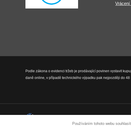
Vrácení
Podle zákona o evidenci tržeb je prodávající povinen vystavit kupu
daně online, v případě technického výpadku pak nejpozději do 48 
2026 © Fit-Pro.cz - Všechna práva 
Používáním tohoto webu souhlasít