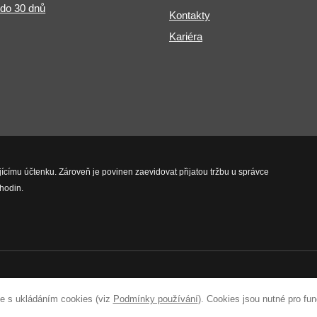
 do 30 dnů
Kontakty
Kariéra
jícímu účtenku. Zároveň je povinen zaevidovat přijatou tržbu u správce
hodin.
vyhrazena.
e s ukládáním cookies (viz
Podmínky používání
). Cookies jsou nutné pro fu