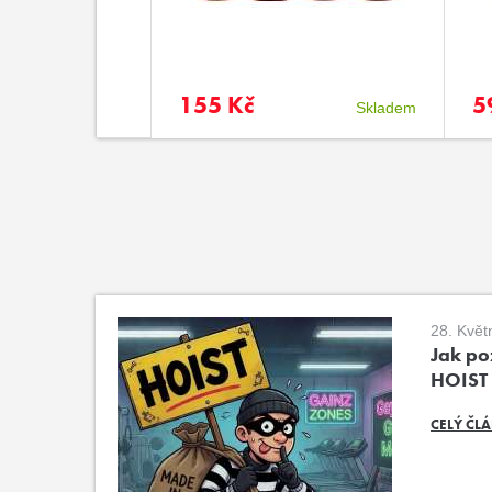
155 Kč
5
časně nedostupné
Skladem
28. Květ
Jak poz
HOIST
CELÝ ČL