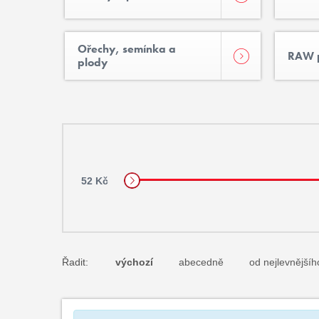
Ořechy, semínka a
RAW p
plody
52 Kč
Řadit:
výchozí
abecedně
od nejlevnějšíh