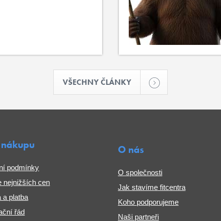
VŠECHNY ČLÁNKY
 nákupu
O nás
ní podmínky
O společnosti
 nejnižších cen
Jak stavíme fitcentra
 a platba
Koho podporujeme
ční řád
Naši partneři