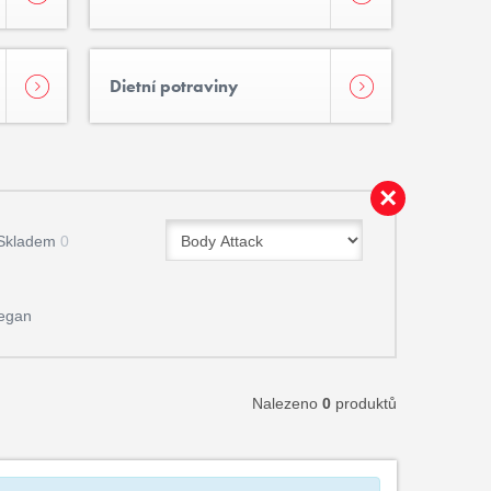
Dietní potraviny
Skladem
0
egan
Nalezeno
0
produktů