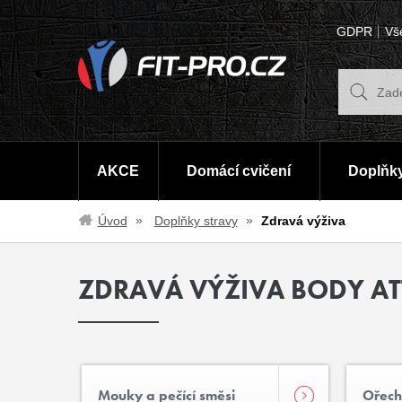
GDPR
Vš
AKCE
Domácí cvičení
Doplňky
Úvod
Doplňky stravy
Zdravá výživa
ZDRAVÁ VÝŽIVA BODY A
Mouky a pečící směsi
Ořech