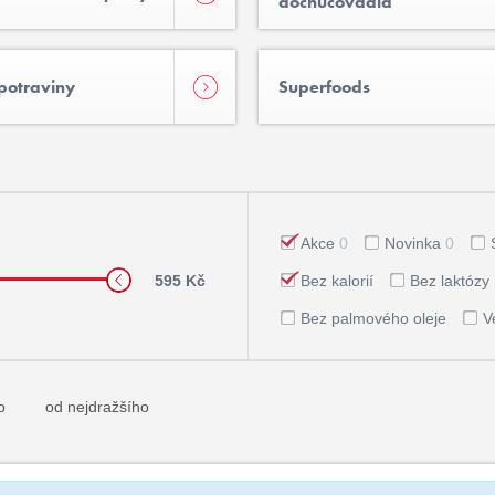
dochucovadla
otraviny
Superfoods
Akce
0
Novinka
0
595 Kč
Bez kalorií
Bez laktózy
Bez palmového oleje
V
o
od nejdražšího