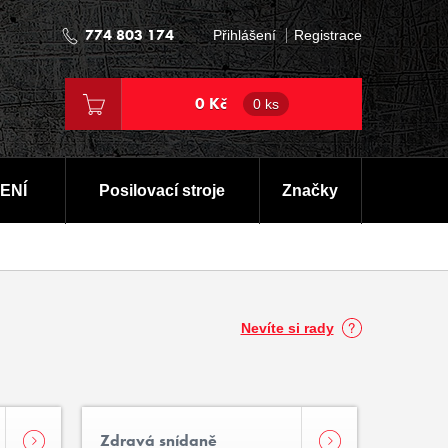
774 803 174
Přihlášení
Registrace
0 Kč
0 ks
ENÍ
Posilovací stroje
Značky
Nevíte si rady
Zdravá snídaně