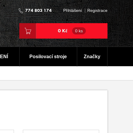
774 803 174
Přihlášení
Registrace
0 Kč
0 ks
ENÍ
Posilovací stroje
Značky