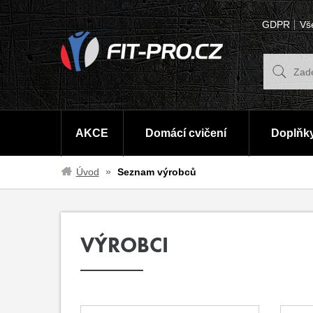
GDPR
Vš
AKCE
Domácí cvičení
Doplňky
Úvod
Seznam výrobců
VÝROBCI