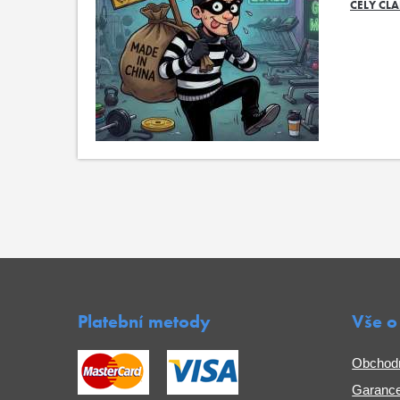
CELÝ ČL
Platební metody
Vše o
Obchod
Garance