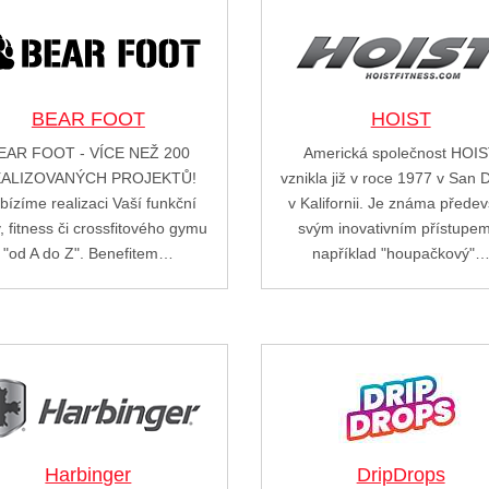
BEAR FOOT
HOIST
EAR FOOT - VÍCE NEŽ 200
Americká společnost HOI
ALIZOVANÝCH PROJEKTŮ!
vznikla již v roce 1977 v San 
bízíme realizaci Vaší funkční
v Kalifornii. Je známa přede
, fitness či crossfitového gymu
svým inovativním přístupe
"od A do Z". Benefitem…
například "houpačkový"
Harbinger
DripDrops