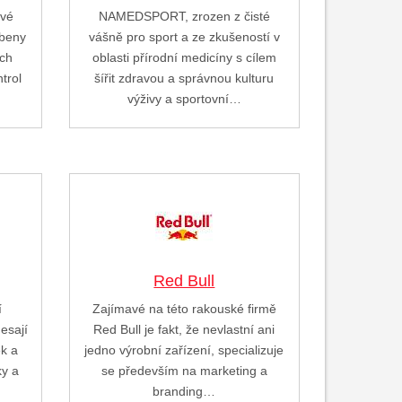
ové
NAMEDSPORT, zrozen z čisté
obeny
vášně pro sport a ze zkušeností v
ých
oblasti přírodní medicíny s cílem
trol
šířit zdravou a správnou kulturu
výživy a sportovní…
Red Bull
í
Zajímavé na této rakouské firmě
nesají
Red Bull je fakt, že nevlastní ani
ek a
jedno výrobní zařízení, specializuje
ky a
se především na marketing a
branding…