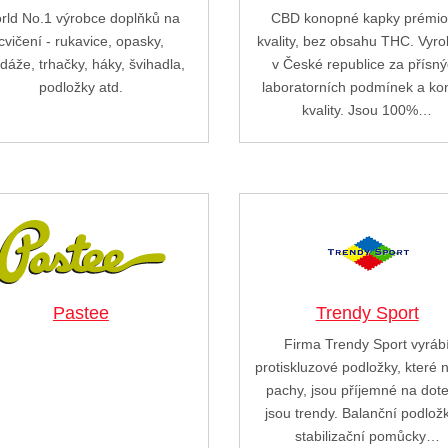
rld No.1 výrobce doplňků na
CBD konopné kapky prémi
cvičení - rukavice, opasky,
kvality, bez obsahu THC. Vyr
dáže, trhačky, háky, švihadla,
v České republice za přísn
podložky atd.
laboratorních podmínek a kon
kvality. Jsou 100%…
Pastee
Trendy Sport
Firma Trendy Sport vyráb
protiskluzové podložky, které 
pachy, jsou příjemné na dot
jsou trendy. Balanční podlož
stabilizační pomůcky…