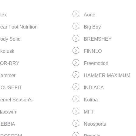
lex
Aone
ear Foot Nutrition
Big Boy
ody Solid
BREMSHEY
kolusk
FINNLO
FOR-DRY
Freemotion
ammer
HAMMER MAXIMUM
OUSEFIT
INDIACA
ernel Season's
Koliba
axxwin
MFT
EBBIA
Neosports