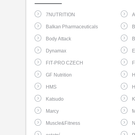
7NUTRITION
A
Balkan Pharmaceuticals
B
Body Attack
B
Dynamax
E
FIT-PRO CZECH
GF Nutrition
H
HMS
H
Katsudo
K
Marcy
M
Muscle&Fitness
N