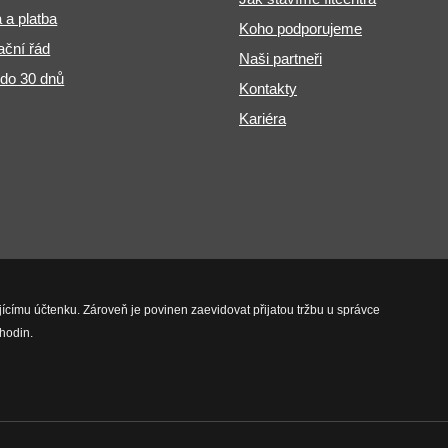
 a platba
Koho podporujeme
ční řád
Naši partneři
 do 30 dnů
Kontakty
Kariéra
jícímu účtenku. Zároveň je povinen zaevidovat přijatou tržbu u správce
hodin.