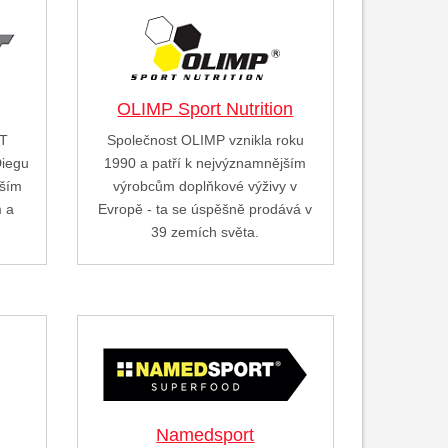
OLIMP Sport Nutrition
ST
Společnost OLIMP vznikla roku
Diegu
1990 a patří k nejvýznamnějším
vším
výrobcům doplňkové výživy v
m a
Evropě - ta se úspěšně prodává v
…
39 zemích světa.
Namedsport