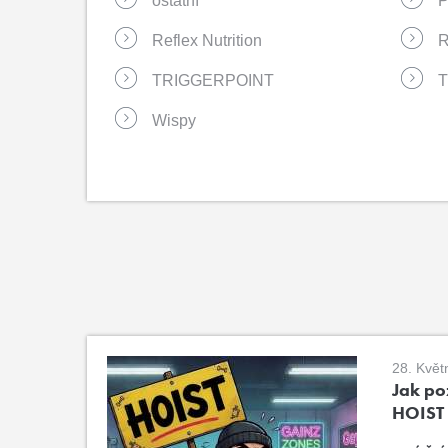
ostatní
Reflex Nutrition
R
TRIGGERPOINT
Wispy
28. Květ
Jak poz
HOIST