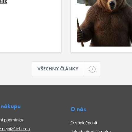
ÁNEK
VŠECHNY ČLÁNKY
 nákupu
O nás
ní podmínky
O společnosti
 nejnižších cen
Jak stavíme fitcentra