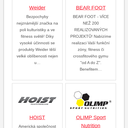
Weider
BEAR FOOT
Bezpochyby
BEAR FOOT - VÍCE
nejznámější značka na
NEŽ 200
poli kulturistiky a ve
REALIZOVANÝCH
fitness světě! Díky
PROJEKTŮ! Nabízíme
vysoké účinnosti se
realizaci Vaší funkční
produkty Weider těší
zóny, fitness či
velké oblíbenosti nejen
crossfitového gymu
u…
"od A do Z".
Benefitem…
HOIST
OLIMP Sport
Nutrition
Americká společnost