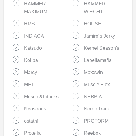
HAMMER
HAMMER
MAXIMUM
WIEGHT
HMS
HOUSEFIT
INDIACA
Jamiro´s Jerky
Katsudo
Kernel Season's
Koliba
Labellamafia
Marcy
Maxxwin
MFT
Muscle Flex
Muscle&Fitness
NEBBIA
Neosports
NordicTrack
ostatní
PROFORM
Protella
Reebok