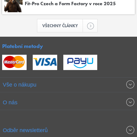
Fit-Pro Czech a Form Factory v roce 2025
VŠECHNY ČLÁNKY
Platební metody
Vše o nákupu
Obchodní podmínky
O nás
Garance nejnižších cen
O společnosti
Odběr newsletterů
Doprava a platba
Jak stavíme fitcentra