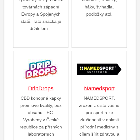
továrnách západní
háky, švihadla,
Evropy a Spojených
podložky atd.
států. Tato značka je
držitelem…
DripDrops
Namedsport
CBD konopné kapky
NAMEDSPORT,
prémiové kvality, bez
zrozen z čisté vášně
obsahu THC.
pro sport a ze
Vyrobeny v České
zkušeností v oblasti
republice za přísných
přírodní medicíny s
laboratorních
cílem šířit zdravou a