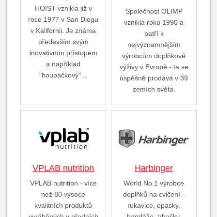
HOIST vznikla již v
Společnost OLIMP
roce 1977 v San Diegu
vznikla roku 1990 a
v Kalifornii. Je známa
patří k
především svým
nejvýznamnějším
inovativním přístupem
výrobcům doplňkové
a například
výživy v Evropě - ta se
"houpačkový"…
úspěšně prodává v 39
zemích světa.
VPLAB nutrition
Harbinger
VPLAB nutrition - více
World No.1 výrobce
než 80 vysoce
doplňků na cvičení -
kvalitních produktů
rukavice, opasky,
vyráběných v předních
bandáže, trhačky,