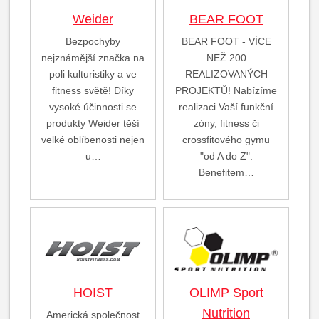
Weider
BEAR FOOT
Bezpochyby
BEAR FOOT - VÍCE
nejznámější značka na
NEŽ 200
poli kulturistiky a ve
REALIZOVANÝCH
fitness světě! Díky
PROJEKTŮ! Nabízíme
vysoké účinnosti se
realizaci Vaší funkční
produkty Weider těší
zóny, fitness či
velké oblíbenosti nejen
crossfitového gymu
u…
"od A do Z".
Benefitem…
HOIST
OLIMP Sport
Nutrition
Americká společnost