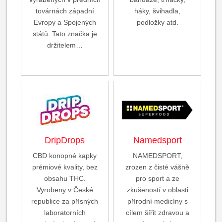
továrnách západní
háky, švihadla,
Evropy a Spojených
podložky atd.
států. Tato značka je
držitelem…
DripDrops
Namedsport
CBD konopné kapky
NAMEDSPORT,
prémiové kvality, bez
zrozen z čisté vášně
obsahu THC.
pro sport a ze
Vyrobeny v České
zkušeností v oblasti
republice za přísných
přírodní medicíny s
laboratorních
cílem šířit zdravou a