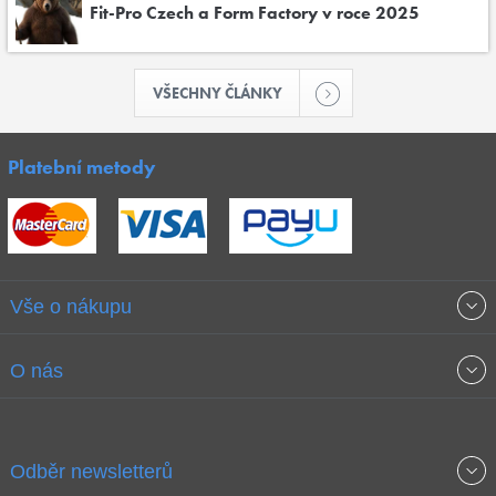
Fit-Pro Czech a Form Factory v roce 2025
VŠECHNY ČLÁNKY
Platební metody
Vše o nákupu
Obchodní podmínky
O nás
Garance nejnižších cen
O společnosti
Odběr newsletterů
Doprava a platba
Jak stavíme fitcentra