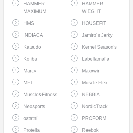
HAMMER
HAMMER
MAXIMUM
WIEGHT
HMS
HOUSEFIT
INDIACA
Jamiro´s Jerky
Katsudo
Kernel Season's
Koliba
Labellamafia
Marcy
Maxxwin
MFT
Muscle Flex
Muscle&Fitness
NEBBIA
Neosports
NordicTrack
ostatní
PROFORM
Protella
Reebok