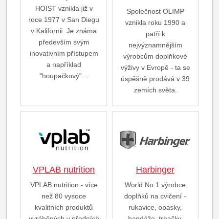
HOIST vznikla již v
Společnost OLIMP
roce 1977 v San Diegu
vznikla roku 1990 a
v Kalifornii. Je známa
patří k
především svým
nejvýznamnějším
inovativním přístupem
výrobcům doplňkové
a například
výživy v Evropě - ta se
"houpačkový"…
úspěšně prodává v 39
zemích světa.
VPLAB nutrition
Harbinger
VPLAB nutrition - více
World No.1 výrobce
než 80 vysoce
doplňků na cvičení -
kvalitních produktů
rukavice, opasky,
vyráběných v předních
bandáže, trhačky,