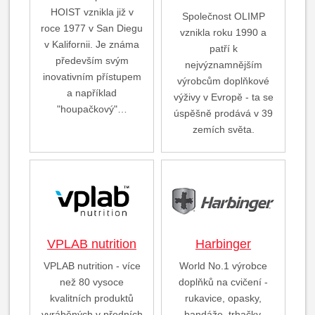
HOIST vznikla již v
Společnost OLIMP
roce 1977 v San Diegu
vznikla roku 1990 a
v Kalifornii. Je známa
patří k
především svým
nejvýznamnějším
inovativním přístupem
výrobcům doplňkové
a například
výživy v Evropě - ta se
"houpačkový"…
úspěšně prodává v 39
zemích světa.
VPLAB nutrition
Harbinger
VPLAB nutrition - více
World No.1 výrobce
než 80 vysoce
doplňků na cvičení -
kvalitních produktů
rukavice, opasky,
vyráběných v předních
bandáže, trhačky,