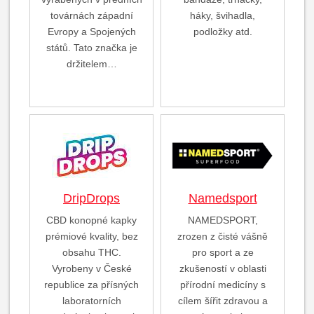
továrnách západní
háky, švihadla,
Evropy a Spojených
podložky atd.
států. Tato značka je
držitelem…
DripDrops
Namedsport
CBD konopné kapky
NAMEDSPORT,
prémiové kvality, bez
zrozen z čisté vášně
obsahu THC.
pro sport a ze
Vyrobeny v České
zkušeností v oblasti
republice za přísných
přírodní medicíny s
laboratorních
cílem šířit zdravou a