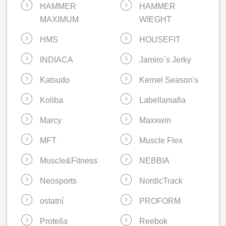
HAMMER
HAMMER
MAXIMUM
WIEGHT
HMS
HOUSEFIT
INDIACA
Jamiro´s Jerky
Katsudo
Kernel Season's
Koliba
Labellamafia
Marcy
Maxxwin
MFT
Muscle Flex
Muscle&Fitness
NEBBIA
Neosports
NordicTrack
ostatní
PROFORM
Protella
Reebok