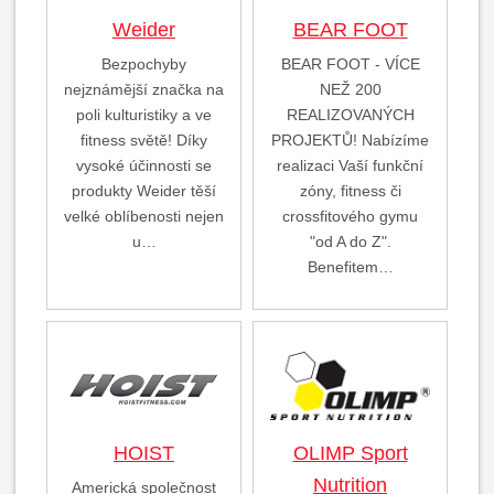
Weider
BEAR FOOT
Bezpochyby
BEAR FOOT - VÍCE
nejznámější značka na
NEŽ 200
poli kulturistiky a ve
REALIZOVANÝCH
fitness světě! Díky
PROJEKTŮ! Nabízíme
vysoké účinnosti se
realizaci Vaší funkční
produkty Weider těší
zóny, fitness či
velké oblíbenosti nejen
crossfitového gymu
u…
"od A do Z".
Benefitem…
HOIST
OLIMP Sport
Nutrition
Americká společnost