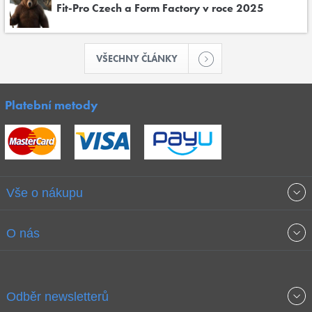
Fit-Pro Czech a Form Factory v roce 2025
VŠECHNY ČLÁNKY
Platební metody
Vše o nákupu
Obchodní podmínky
O nás
Garance nejnižších cen
O společnosti
Odběr newsletterů
Doprava a platba
Jak stavíme fitcentra