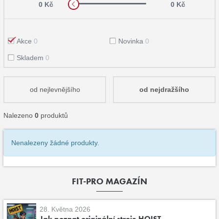
0 Kč
0 Kč
Akce
0
Novinka
0
Skladem
0
od nejlevnějšího
od nejdražšího
Nalezeno
0
produktů
Nenalezeny žádné produkty.
FIT-PRO MAGAZÍN
28. Května 2026
Jak poznat originální stroje HOIST