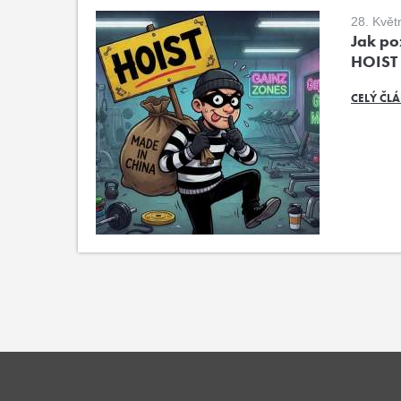
28. Květ
Jak poz
HOIST
CELÝ ČL