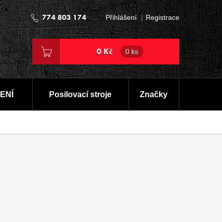
774 803 174
Přihlášení
Registrace
0 Kč
0 ks
ENÍ
Posilovací stroje
Značky