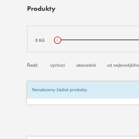
Produkty
0 Kč
Řadit:
výchozí
abecedně
od nejlevnějšího
Nenalezeny žádné produkty.