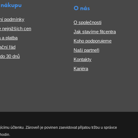
 nákupu
O nás
ní podmínky
O společnosti
 nejnižších cen
Jak stavíme fitcentra
 a platba
Koho podporujeme
ční řád
Naši partneři
 do 30 dnů
Kontakty
Kariéra
jícímu účtenku. Zároveň je povinen zaevidovat přijatou tržbu u správce
hodin.