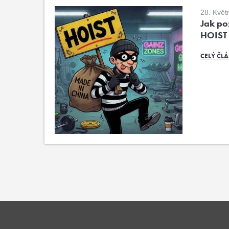
28. Květ
Jak poz
HOIST
CELÝ ČL