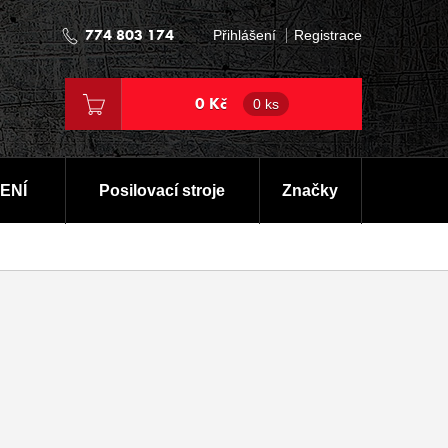
774 803 174
Přihlášení
Registrace
0 Kč
0 ks
ENÍ
Posilovací stroje
Značky