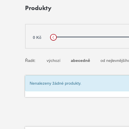
Produkty
0 Kč
Řadit:
výchozí
abecedně
od nejlevnějšíh
Nenalezeny žádné produkty.