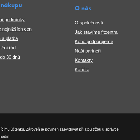
 nákupu
O nás
ní podmínky
O společnosti
 nejnižších cen
Jak stavíme fitcentra
 a platba
Koho podporujeme
ční řád
Naši partneři
 do 30 dnů
Kontakty
Kariéra
jícímu účtenku. Zároveň je povinen zaevidovat přijatou tržbu u správce
hodin.