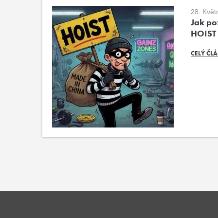
28. Květ
Jak poz
HOIST
CELÝ ČL