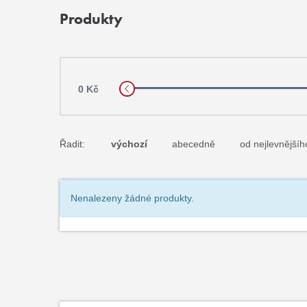
Produkty
0 Kč
Řadit:
výchozí
abecedně
od nejlevnějšíh
Nenalezeny žádné produkty.