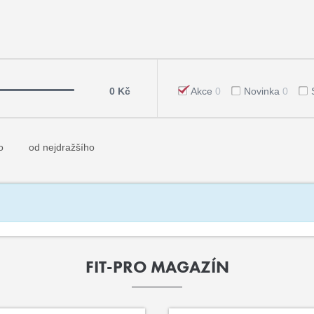
0 Kč
Akce
0
Novinka
0
o
od nejdražšího
FIT-PRO MAGAZÍN