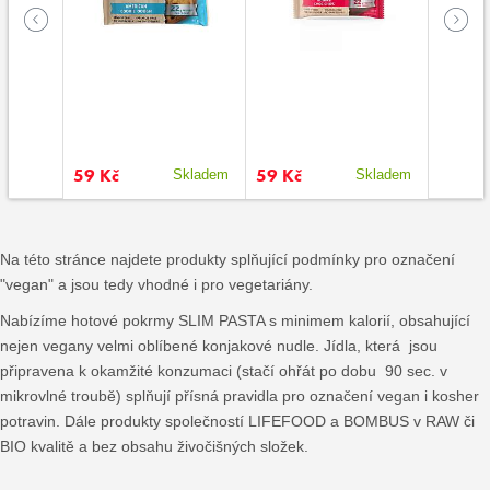
59 Kč
59 Kč
59 Kč
kladem
Skladem
Skladem
Na této stránce najdete produkty splňující podmínky pro označení
"vegan" a jsou tedy vhodné i pro vegetariány.
Nabízíme hotové pokrmy SLIM PASTA s minimem kalorií, obsahující
nejen vegany velmi oblíbené konjakové nudle. Jídla, která jsou
připravena k okamžité konzumaci (stačí ohřát po dobu 90 sec. v
mikrovlné troubě) splňují přísná pravidla pro označení vegan i kosher
potravin. Dále produkty společností LIFEFOOD a BOMBUS v RAW či
BIO kvalitě a bez obsahu živočišných složek.