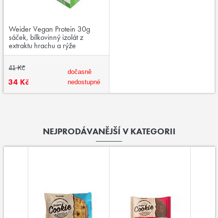
Weider Vegan Protein 30g
sáček, bílkovinný izolát z
extraktu hrachu a rýže
41 Kč
dočasně
34 Kč
nedostupné
NEJPRODÁVANĚJŠÍ V KATEGORII