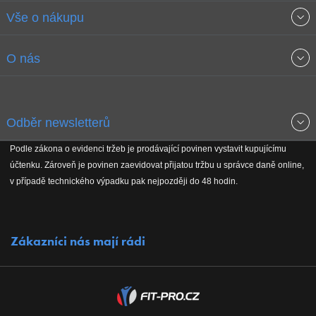
Vše o nákupu
Obchodní podmínky
O nás
Garance nejnižších cen
O společnosti
Odběr newsletterů
Doprava a platba
Jak stavíme fitcentra
Podle zákona o evidenci tržeb je prodávající povinen vystavit kupujícímu
Získejte přehled o novinkách, slevách, akčním zboží a upozornění
účtenku. Zároveň je povinen zaevidovat přijatou tržbu u správce daně online,
Reklamační řád
Koho podporujeme
na nové články v magazínu!
v případě technického výpadku pak nejpozději do 48 hodin.
Vrácení do 30 dnů
Naši partneři
Zákazníci nás mají rádi
Kontakty
Kariéra