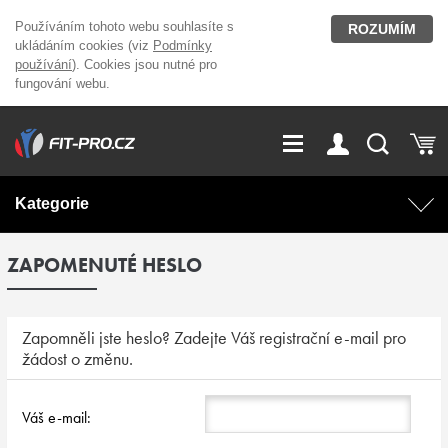
Používáním tohoto webu souhlasíte s
ROZUMÍM
ukládáním cookies (viz
Podmínky
používání
). Cookies jsou nutné pro
fungování webu.
GDPR
Vše o nákupu
Přihlášení
Registrace
Kategorie
O nás
Stavíme fitcentra
ZAPOMENUTÉ HESLO
AKCE
Domácí cvičení
Kariéra
Kontakt
Doplňky stravy
Fitness vybavení
Zapomněli jste heslo? Zadejte Váš registrační e-mail pro
žádost o změnu.
Magazín
OUTLET OBLEČENÍ
Posilovací stroje
Váš e-mail:
Značky