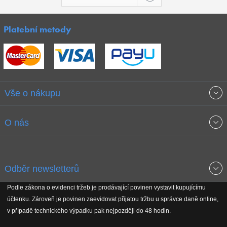
Platební metody
Vše o nákupu
Obchodní podmínky
O nás
Garance nejnižších cen
O společnosti
Odběr newsletterů
Doprava a platba
Jak stavíme fitcentra
Podle zákona o evidenci tržeb je prodávající povinen vystavit kupujícímu
Získejte přehled o novinkách, slevách, akčním zboží a upozornění
účtenku. Zároveň je povinen zaevidovat přijatou tržbu u správce daně online,
Reklamační řád
Koho podporujeme
na nové články v magazínu!
v případě technického výpadku pak nejpozději do 48 hodin.