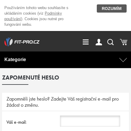
Používáním tohoto webu souhlasíte s
ROZUMÍM
ukládáním cookies (viz
Podmínky
používání
). Cookies jsou nutné pro
fungování webu.
GDPR
Vše o nákupu
Přihlášení
Registrace
Kategorie
O nás
Stavíme fitcentra
ZAPOMENUTÉ HESLO
AKCE
Domácí cvičení
Kariéra
Kontakt
Doplňky stravy
Fitness vybavení
Zapomněli jste heslo? Zadejte Váš registrační e-mail pro
žádost o změnu.
Magazín
OUTLET OBLEČENÍ
Posilovací stroje
Váš e-mail:
Značky