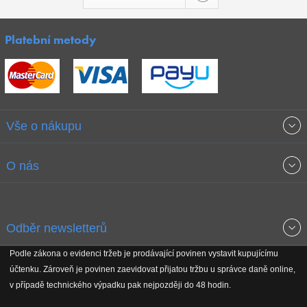
Platební metody
Vše o nákupu
Obchodní podmínky
O nás
Garance nejnižších cen
O společnosti
Odběr newsletterů
Doprava a platba
Jak stavíme fitcentra
Podle zákona o evidenci tržeb je prodávající povinen vystavit kupujícímu
Získejte přehled o novinkách, slevách, akčním zboží a upozornění
účtenku. Zároveň je povinen zaevidovat přijatou tržbu u správce daně online,
Reklamační řád
Koho podporujeme
na nové články v magazínu!
v případě technického výpadku pak nejpozději do 48 hodin.