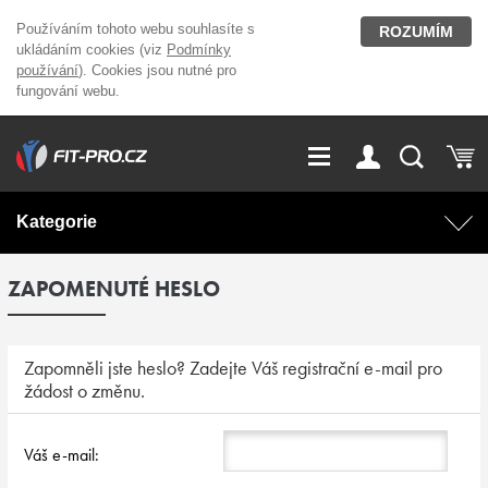
Používáním tohoto webu souhlasíte s
ROZUMÍM
ukládáním cookies (viz
Podmínky
používání
). Cookies jsou nutné pro
fungování webu.
GDPR
Vše o nákupu
Přihlášení
Registrace
Kategorie
O nás
Stavíme fitcentra
ZAPOMENUTÉ HESLO
AKCE
Domácí cvičení
Kariéra
Kontakt
Doplňky stravy
Fitness vybavení
Zapomněli jste heslo? Zadejte Váš registrační e-mail pro
žádost o změnu.
Magazín
OUTLET OBLEČENÍ
Posilovací stroje
Váš e-mail:
Značky