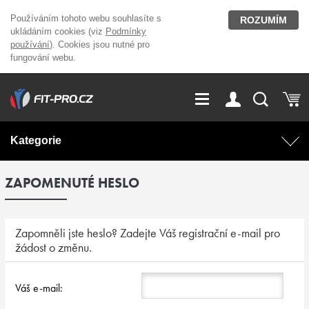
Používáním tohoto webu souhlasíte s
ROZUMÍM
ukládáním cookies (viz
Podmínky
používání
). Cookies jsou nutné pro
fungování webu.
GDPR
Vše o nákupu
Přihlášení
Registrace
Kategorie
O nás
Stavíme fitcentra
ZAPOMENUTÉ HESLO
AKCE
Domácí cvičení
Kariéra
Kontakt
Doplňky stravy
Fitness vybavení
Zapomněli jste heslo? Zadejte Váš registrační e-mail pro
žádost o změnu.
Magazín
OUTLET OBLEČENÍ
Posilovací stroje
Váš e-mail:
Značky