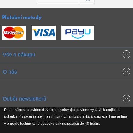
Platební metody
Vše o nákupu
Obchodní podmínky
O nás
Garance nejnižších cen
O společnosti
Odběr newsletterů
Doprava a platba
Jak stavíme fitcentra
Podle zákona o evidenci tržeb je prodávající povinen vystavit kupujícímu
Získejte přehled o novinkách, slevách, akčním zboží a upozornění
účtenku. Zároveň je povinen zaevidovat přijatou tržbu u správce daně online,
Reklamační řád
Koho podporujeme
na nové články v magazínu!
v případě technického výpadku pak nejpozději do 48 hodin.