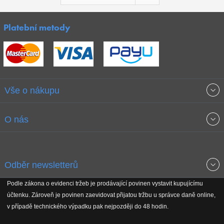
Platební metody
Vše o nákupu
Obchodní podmínky
O nás
Garance nejnižších cen
O společnosti
Odběr newsletterů
Doprava a platba
Jak stavíme fitcentra
Podle zákona o evidenci tržeb je prodávající povinen vystavit kupujícímu
Získejte přehled o novinkách, slevách, akčním zboží a upozornění
účtenku. Zároveň je povinen zaevidovat přijatou tržbu u správce daně online,
Reklamační řád
Koho podporujeme
na nové články v magazínu!
v případě technického výpadku pak nejpozději do 48 hodin.