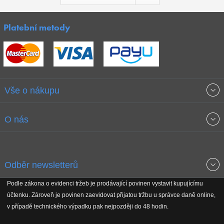
Platební metody
Vše o nákupu
Obchodní podmínky
O nás
Garance nejnižších cen
O společnosti
Odběr newsletterů
Doprava a platba
Jak stavíme fitcentra
Podle zákona o evidenci tržeb je prodávající povinen vystavit kupujícímu
Získejte přehled o novinkách, slevách, akčním zboží a upozornění
účtenku. Zároveň je povinen zaevidovat přijatou tržbu u správce daně online,
Reklamační řád
Koho podporujeme
na nové články v magazínu!
v případě technického výpadku pak nejpozději do 48 hodin.