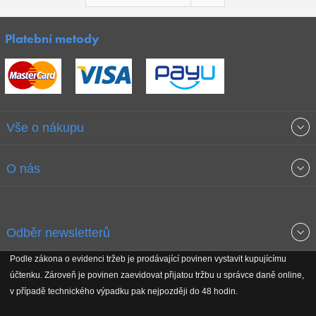
Platební metody
Vše o nákupu
Obchodní podmínky
O nás
Garance nejnižších cen
O společnosti
Odběr newsletterů
Doprava a platba
Jak stavíme fitcentra
Podle zákona o evidenci tržeb je prodávající povinen vystavit kupujícímu
Získejte přehled o novinkách, slevách, akčním zboží a upozornění
účtenku. Zároveň je povinen zaevidovat přijatou tržbu u správce daně online,
Reklamační řád
Koho podporujeme
na nové články v magazínu!
v případě technického výpadku pak nejpozději do 48 hodin.