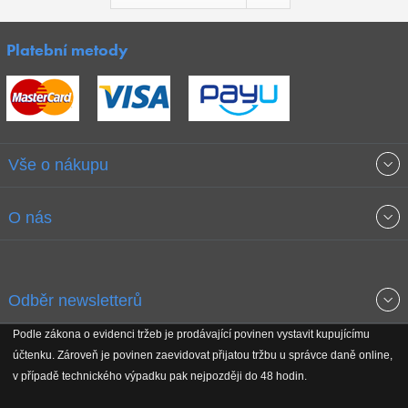
Platební metody
Vše o nákupu
Obchodní podmínky
O nás
Garance nejnižších cen
O společnosti
Odběr newsletterů
Doprava a platba
Jak stavíme fitcentra
Podle zákona o evidenci tržeb je prodávající povinen vystavit kupujícímu
Získejte přehled o novinkách, slevách, akčním zboží a upozornění
účtenku. Zároveň je povinen zaevidovat přijatou tržbu u správce daně online,
Reklamační řád
Koho podporujeme
na nové články v magazínu!
v případě technického výpadku pak nejpozději do 48 hodin.