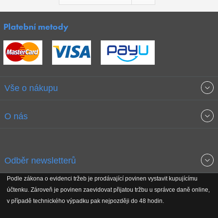
Platební metody
Vše o nákupu
Obchodní podmínky
O nás
Garance nejnižších cen
O společnosti
Odběr newsletterů
Doprava a platba
Jak stavíme fitcentra
Podle zákona o evidenci tržeb je prodávající povinen vystavit kupujícímu
Získejte přehled o novinkách, slevách, akčním zboží a upozornění
účtenku. Zároveň je povinen zaevidovat přijatou tržbu u správce daně online,
Reklamační řád
Koho podporujeme
na nové články v magazínu!
v případě technického výpadku pak nejpozději do 48 hodin.