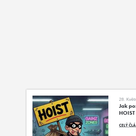
28. Květ
Jak poz
HOIST
CELÝ ČL