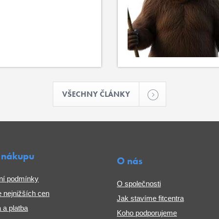
VŠECHNY ČLÁNKY
 nákupu
O nás
ní podmínky
O společnosti
 nejnižších cen
Jak stavíme fitcentra
 a platba
Koho podporujeme