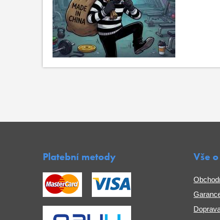
Platební metody
Vše o
Obchod
Garance
Doprava