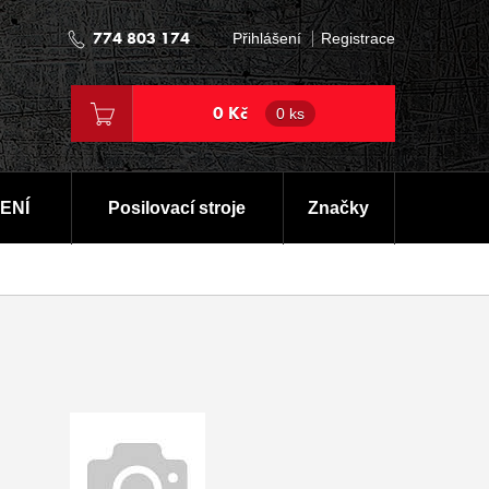
774 803 174
Přihlášení
Registrace
0 Kč
0 ks
ENÍ
Posilovací stroje
Značky