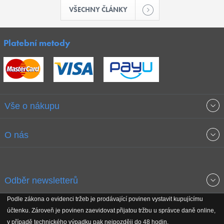
VŠECHNY ČLÁNKY
Platební metody
Vše o nákupu
Obchodní podmínky
O nás
Garance nejnižších cen
O společnosti
Odběr newsletterů
Doprava a platba
Jak stavíme fitcentra
Podle zákona o evidenci tržeb je prodávající povinen vystavit kupujícímu
Získejte přehled o novinkách, slevách, akčním zboží a upozornění
účtenku. Zároveň je povinen zaevidovat přijatou tržbu u správce daně online,
Reklamační řád
Koho podporujeme
na nové články v magazínu!
v případě technického výpadku pak nejpozději do 48 hodin.