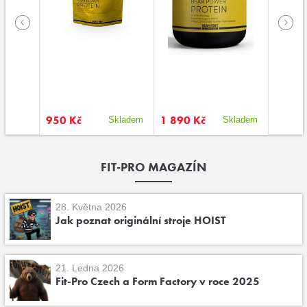
950 Kč
1 890 Kč
750 K
kladem
Skladem
Skladem
FIT-PRO MAGAZÍN
28. Května 2026
Jak poznat originální stroje HOIST
21. Ledna 2026
Fit-Pro Czech a Form Factory v roce 2025