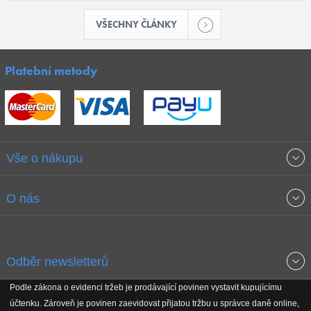
VŠECHNY ČLÁNKY
Platební metody
Vše o nákupu
Obchodní podmínky
O nás
Garance nejnižších cen
O společnosti
Odběr newsletterů
Doprava a platba
Jak stavíme fitcentra
Podle zákona o evidenci tržeb je prodávající povinen vystavit kupujícímu
Získejte přehled o novinkách, slevách, akčním zboží a upozornění
účtenku. Zároveň je povinen zaevidovat přijatou tržbu u správce daně online,
Reklamační řád
Koho podporujeme