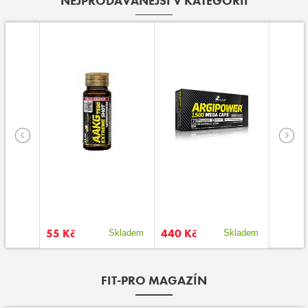
NEJPRODÁVANĚJŠÍ V KATEGORII
55 Kč
440 Kč
33 Kč
kladem
Skladem
Skladem
FIT-PRO MAGAZÍN