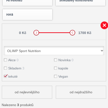
Po tréninku
Stimulanty testosteronu
HMB
0 Kč
1700 Kč
Akce
0
Novinka
0
Skladem
3
kapsle
tekuté
Vegan
od nejlevnějšího
od nejdražšího
Nalezeno
3
produktů