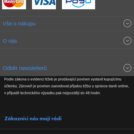
Vše o nákupu
Obchodní podmínky
O nás
Garance nejnižších cen
O společnosti
Odběr newsletterů
Doprava a platba
Jak stavíme fitcentra
Podle zákona o evidenci tržeb je prodávající povinen vystavit kupujícímu
Získejte přehled o novinkách, slevách, akčním zboží a upozornění
účtenku. Zároveň je povinen zaevidovat přijatou tržbu u správce daně online,
Reklamační řád
Koho podporujeme
na nové články v magazínu!
v případě technického výpadku pak nejpozději do 48 hodin.
Vrácení do 30 dnů
Naši partneři
Zákazníci nás mají rádi
Kontakty