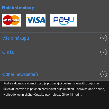
Platební metody
Vše o nákupu
Obchodní podmínky
O nás
Garance nejnižších cen
O společnosti
Odběr newsletterů
Doprava a platba
Jak stavíme fitcentra
Podle zákona o evidenci tržeb je prodávající povinen vystavit kupujícímu
Získejte přehled o novinkách, slevách, akčním zboží a upozornění
účtenku. Zároveň je povinen zaevidovat přijatou tržbu u správce daně online,
Reklamační řád
Koho podporujeme
na nové články v magazínu!
v případě technického výpadku pak nejpozději do 48 hodin.
Vrácení do 30 dnů
Naši partneři