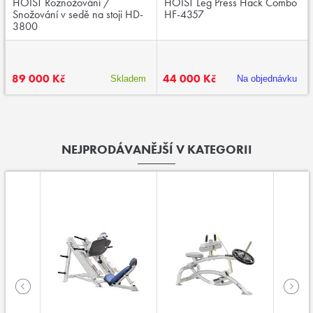
HOIST Roznožování /
HOIST Leg Press Hack Combo
Snožování v sedě na stoji HD-
HF-4357
3800
89 000 Kč
44 000 Kč
Skladem
Na objednávku
NEJPRODÁVANĚJŠÍ V KATEGORII