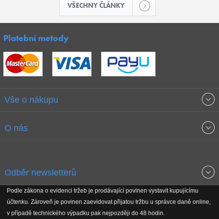
VŠECHNY ČLÁNKY
Platební metody
Vše o nákupu
Obchodní podmínky
O nás
Garance nejnižších cen
O společnosti
Odběr newsletterů
Doprava a platba
Jak stavíme fitcentra
Podle zákona o evidenci tržeb je prodávající povinen vystavit kupujícímu
Získejte přehled o novinkách, slevách, akčním zboží a upozornění
účtenku. Zároveň je povinen zaevidovat přijatou tržbu u správce daně online,
Reklamační řád
Koho podporujeme
na nové články v magazínu!
v případě technického výpadku pak nejpozději do 48 hodin.