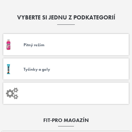
VYBERTE SI JEDNU Z PODKATEGORIÍ
Pitný režim
Tyčinky a gely
Novinky
-
doplňky
FIT-PRO MAGAZÍN
stravy