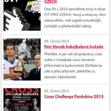
CZECH
Dne 30.1.2013 spouštíme nový e-shop
FIT-PRO CZECH. Nový e-shop by Vám
zákazníkům, měl zajistit pohodlnější,
rychlejší a přehlednější nákup.
06. Února 2013
Petr Novák hokejbalová hvězda
Přečtěte si jak vidí dvojnásobný mistr
světa v hokejbale svou minulost,
přitomnost a budoucnost! Dočtete se
zde o jeho přípravě, jídelníčku a
spoustu zajímavostí.
06. Února 2013
Cross Challenge Pardubice 2013