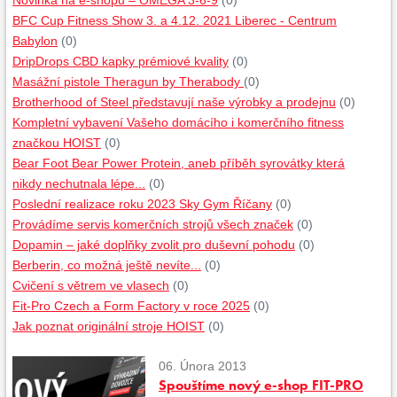
Novinka na e-shopu – OMEGA 3-6-9
(0)
BFC Cup Fitness Show 3. a 4.12. 2021 Liberec - Centrum
Babylon
(0)
DripDrops CBD kapky prémiové kvality
(0)
Masážní pistole Theragun by Therabody
(0)
Brotherhood of Steel představují naše výrobky a prodejnu
(0)
Kompletní vybavení Vašeho domácího i komerčního fitness
značkou HOIST
(0)
Bear Foot Bear Power Protein, aneb příběh syrovátky která
nikdy nechutnala lépe...
(0)
Poslední realizace roku 2023 Sky Gym Říčany
(0)
Provádíme servis komerčních strojů všech značek
(0)
Dopamin – jaké doplňky zvolit pro duševní pohodu
(0)
Berberin, co možná ještě nevíte...
(0)
Cvičení s větrem ve vlasech
(0)
Fit-Pro Czech a Form Factory v roce 2025
(0)
Jak poznat originální stroje HOIST
(0)
06. Února 2013
Spouštíme nový e-shop FIT-PRO