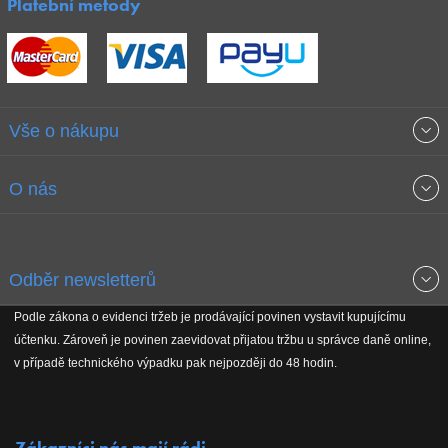
Platební metody
Vše o nákupu
Obchodní podmínky
O nás
Garance nejnižších cen
O společnosti
Odběr newsletterů
Doprava a platba
Jak stavíme fitcentra
Podle zákona o evidenci tržeb je prodávající povinen vystavit kupujícímu
Získejte přehled o novinkách, slevách, akčním zboží a upozornění
účtenku. Zároveň je povinen zaevidovat přijatou tržbu u správce daně online,
Reklamační řád
Koho podporujeme
na nové články v magazínu!
v případě technického výpadku pak nejpozději do 48 hodin.
Vrácení do 30 dnů
Naši partneři
Zákazníci nás mají rádi